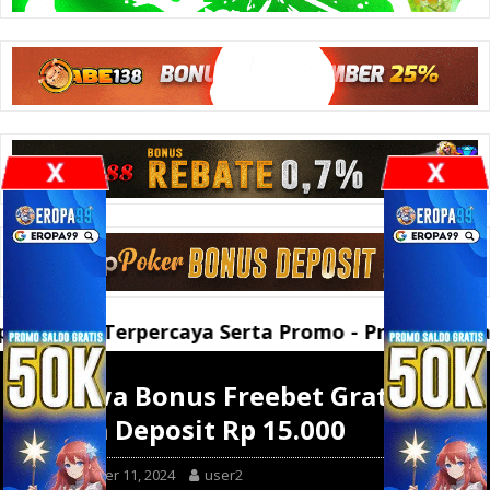
 Terpercaya Serta Promo - Promo Menarik Dari Ag
19dewa Bonus Freebet Gratis
Tanpa Deposit Rp 15.000
September 11, 2024
user2