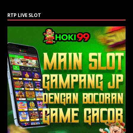
RTP LIVE SLOT