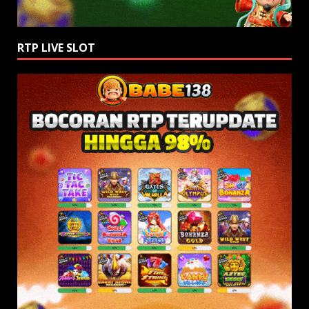
RTP LIVE SLOT