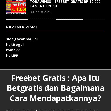
TOBAWIN88 – FREEBET GRATIS RP 10.000
TANPA DEPOSIT
June 30, 2025
PARTNER RESMI
slot gacor hari ini
hokitogel
roma77
hoki99
Freebet Gratis : Apa Itu
Betgratis dan Bagaimana
Cara Mendapatkannya?