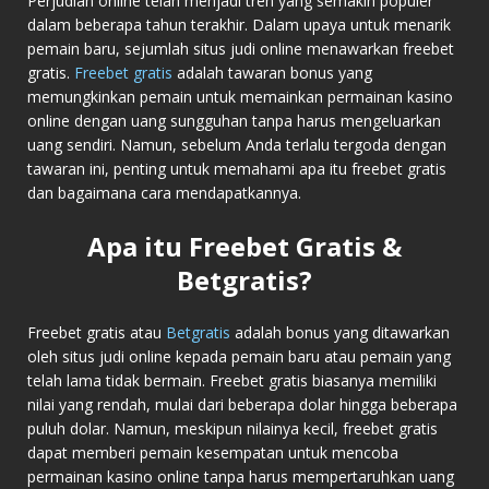
Perjudian online telah menjadi tren yang semakin populer
dalam beberapa tahun terakhir. Dalam upaya untuk menarik
pemain baru, sejumlah situs judi online menawarkan freebet
gratis.
Freebet gratis
adalah tawaran bonus yang
memungkinkan pemain untuk memainkan permainan kasino
online dengan uang sungguhan tanpa harus mengeluarkan
uang sendiri. Namun, sebelum Anda terlalu tergoda dengan
tawaran ini, penting untuk memahami apa itu freebet gratis
dan bagaimana cara mendapatkannya.
Apa itu Freebet Gratis &
Betgratis?
Freebet gratis atau
Betgratis
adalah bonus yang ditawarkan
oleh situs judi online kepada pemain baru atau pemain yang
telah lama tidak bermain. Freebet gratis biasanya memiliki
nilai yang rendah, mulai dari beberapa dolar hingga beberapa
puluh dolar. Namun, meskipun nilainya kecil, freebet gratis
dapat memberi pemain kesempatan untuk mencoba
permainan kasino online tanpa harus mempertaruhkan uang