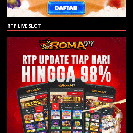
RTP LIVE SLOT