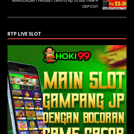
MANGGA2BET FREEBET GRATIS Rp 20.000 TANPA
DEPOSIT
RTP LIVE SLOT