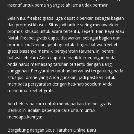
insentif untuk pemain yang telah lama tidak bermain.
Selain itu, freebet gratis juga dapat diberikan sebagai bagian
dari promosi khusus. Situs judi online sering menawarkan
promosi khusus untuk acara tertentu, seperti Hari Raya atau
Natal. Freebet gratis dapat ditawarkan sebagai bagian dari
promosi ini. Namun, penting untuk diingat bahwa freebet
gratis biasanya memiliki persyaratan taruhan. Ini berarti
bahwa sebelum Anda dapat menarik kemenangan Anda,
Anda harus memasang taruhan tertentu dengan uang
sungguhan. Persyaratan taruhan bervariasi tergantung pada
situs judi online yang Anda gunakan, jadi pastikan untuk
membaca persyaratan dengan hati-hati sebelum Anda
menerima freebet gratis.
Ada beberapa cara untuk mendapatkan freebet gratis.
Berikut ini adalah beberapa cara umum untuk
mendapatkannya:
Bergabung dengan Situs Taruhan Online Baru