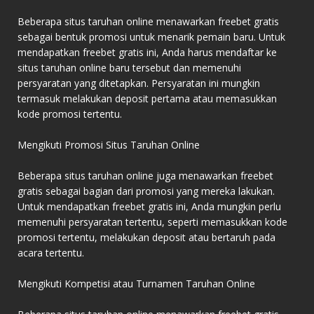
Beberapa situs taruhan online menawarkan freebet gratis
sebagai bentuk promosi untuk menarik pemain baru. Untuk
mendapatkan freebet gratis ini, Anda harus mendaftar ke
situs taruhan online baru tersebut dan memenuhi
persyaratan yang ditetapkan. Persyaratan ini mungkin
termasuk melakukan deposit pertama atau memasukkan
kode promosi tertentu.
Mengikuti Promosi Situs Taruhan Online
Beberapa situs taruhan online juga menawarkan freebet
gratis sebagai bagian dari promosi yang mereka lakukan.
Untuk mendapatkan freebet gratis ini, Anda mungkin perlu
memenuhi persyaratan tertentu, seperti memasukkan kode
promosi tertentu, melakukan deposit atau bertaruh pada
acara tertentu.
Mengikuti Kompetisi atau Turnamen Taruhan Online