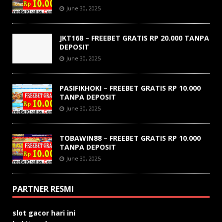
June 30, 2025
JKT168 – FREEBET GRATIS RP 20.000 TANPA
DEPOSIT
June 30, 2025
PASIFIKHOKI – FREEBET GRATIS RP 10.000
TANPA DEPOSIT
June 30, 2025
TOBAWIN88 – FREEBET GRATIS RP 10.000
TANPA DEPOSIT
June 30, 2025
PARTNER RESMI
slot gacor hari ini