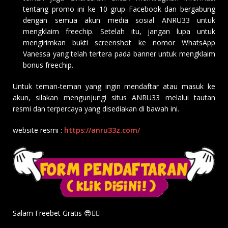
tentang promo ini ke 10 grup Facebook dan bergabung
dengan semua akun media sosial ANRU33 untuk
mengklaim freechip. Setelah itu, jangan lupa untuk
mengirimkan bukti screenshot ke nomor WhatsApp
Vanessa yang telah tertera pada banner untuk mengklaim
bonus freechip.
Untuk teman-teman yang ingin mendaftar atau masuk ke
akun, silakan mengunjungi situs ANRU33 melalui tautan
resmi dan terpercaya yang disediakan di bawah ini.
website resmi :
https://anru33z.com/
Salam Freebet Gratis 😎👍🏾