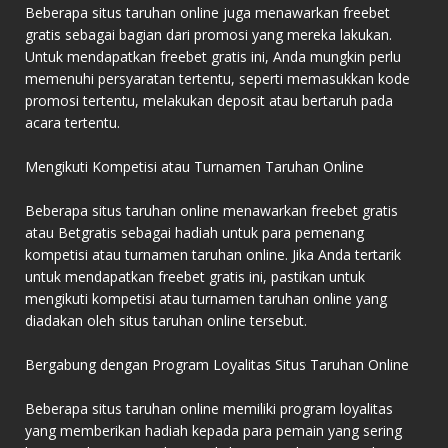
Beberapa situs taruhan online juga menawarkan freebet
gratis sebagai bagian dari promosi yang mereka lakukan.
Untuk mendapatkan freebet gratis ini, Anda mungkin perlu
memenuhi persyaratan tertentu, seperti memasukkan kode
promosi tertentu, melakukan deposit atau bertaruh pada
acara tertentu.
Mengikuti Kompetisi atau Turnamen Taruhan Online
Beberapa situs taruhan online menawarkan freebet gratis
atau Betgratis sebagai hadiah untuk para pemenang
kompetisi atau turnamen taruhan online. Jika Anda tertarik
untuk mendapatkan freebet gratis ini, pastikan untuk
mengikuti kompetisi atau turnamen taruhan online yang
diadakan oleh situs taruhan online tersebut.
Bergabung dengan Program Loyalitas Situs Taruhan Online
Beberapa situs taruhan online memiliki program loyalitas
yang memberikan hadiah kepada para pemain yang sering