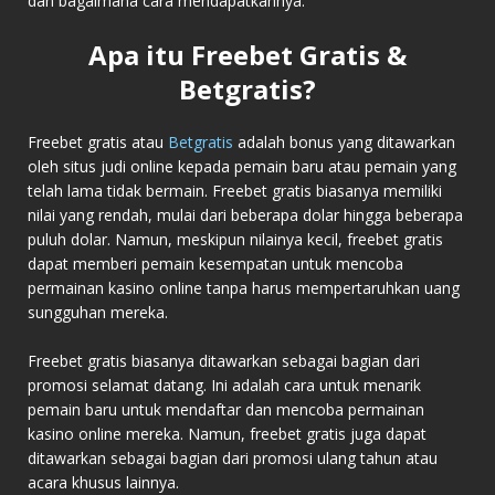
dan bagaimana cara mendapatkannya.
Apa itu Freebet Gratis &
Betgratis?
Freebet gratis atau
Betgratis
adalah bonus yang ditawarkan
oleh situs judi online kepada pemain baru atau pemain yang
telah lama tidak bermain. Freebet gratis biasanya memiliki
nilai yang rendah, mulai dari beberapa dolar hingga beberapa
puluh dolar. Namun, meskipun nilainya kecil, freebet gratis
dapat memberi pemain kesempatan untuk mencoba
permainan kasino online tanpa harus mempertaruhkan uang
sungguhan mereka.
Freebet gratis biasanya ditawarkan sebagai bagian dari
promosi selamat datang. Ini adalah cara untuk menarik
pemain baru untuk mendaftar dan mencoba permainan
kasino online mereka. Namun, freebet gratis juga dapat
ditawarkan sebagai bagian dari promosi ulang tahun atau
acara khusus lainnya.