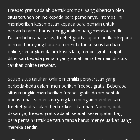
Freebet gratis adalah bentuk promosi yang diberikan oleh
situs taruhan online kepada para pemainnya. Promosi ini
memberikan kesempatan kepada para pemain untuk
bertaruh tanpa harus menggunakan uang mereka sendiri.
Dalam beberapa kasus, freebet gratis dapat diberikan kepada
pemain baru yang baru saja mendaftar ke situs taruhan
online, sedangkan dalam kasus lain, freebet gratis dapat
diberikan kepada pemain yang sudah lama bermain di situs
taruhan online tersebut.
Setiap situs taruhan online memiliki persyaratan yang
berbeda-beda dalam memberikan freebet gratis. Beberapa
situs mungkin memberikan freebet gratis dalam bentuk
bonus tunai, sementara yang lain mungkin memberikan
freebet gratis dalam bentuk kredit taruhan. Namun, pada
dasarnya, freebet gratis adalah sebuah kesempatan bagi
para pemain untuk bertaruh tanpa harus mengeluarkan uang
mereka sendiri.