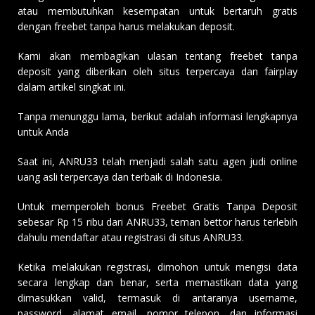
atau membutuhkan kesempatan untuk bertaruh gratis
dengan freebet tanpa harus melakukan deposit.
Kami akan membagikan ulasan tentang freebet tanpa
deposit yang diberikan oleh situs terpercaya dan fairplay
dalam artikel singkat ini.
Tanpa menunggu lama, berikut adalah informasi lengkapnya
untuk Anda
Saat ini, ANRU33 telah menjadi salah satu agen judi online
uang asli terpercaya dan terbaik di Indonesia.
Untuk memperoleh bonus Freebet Gratis Tanpa Deposit
sebesar Rp 15 ribu dari ANRU33, teman bettor harus terlebih
dahulu mendaftar atau registrasi di situs ANRU33.
Ketika melakukan registrasi, dimohon untuk mengisi data
secara lengkap dan benar, serta memastikan data yang
dimasukkan valid, termasuk di antaranya username,
password, alamat email, nomor telepon, dan informasi