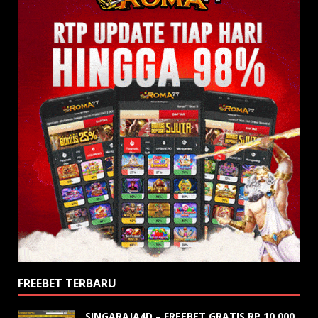
FREEBET TERBARU
SINGARAJA4D – FREEBET GRATIS RP 10.000