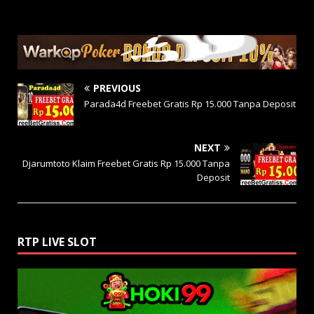
PREVIOUS
Parada4d Freebet Gratis Rp 15.000 Tanpa Deposit
NEXT
Djarumtoto Klaim Freebet Gratis Rp 15.000 Tanpa
Deposit
RTP LIVE SLOT