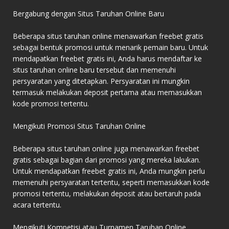
Bergabung dengan Situs Taruhan Online Baru
Beberapa situs taruhan online menawarkan freebet gratis
sebagai bentuk promosi untuk menarik pemain baru. Untuk
mendapatkan freebet gratis ini, Anda harus mendaftar ke
situs taruhan online baru tersebut dan memenuhi
persyaratan yang ditetapkan. Persyaratan ini mungkin
termasuk melakukan deposit pertama atau memasukkan
kode promosi tertentu.
Mengikuti Promosi Situs Taruhan Online
Beberapa situs taruhan online juga menawarkan freebet
gratis sebagai bagian dari promosi yang mereka lakukan.
Untuk mendapatkan freebet gratis ini, Anda mungkin perlu
memenuhi persyaratan tertentu, seperti memasukkan kode
promosi tertentu, melakukan deposit atau bertaruh pada
acara tertentu.
Mengikuti Kompetisi atau Turnamen Taruhan Online