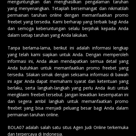
menguntungkan dan menghasilkan pengalaman taruhan
yang menyenangkan. Tetaplah bersemangat dan nikmatilah
permainan taruhan online dengan memanfaatkan promo
freebet yang tersedia. Kami berharap yang terbaik bagi Anda
dan semoga keberuntungan selalu berpihak kepada Anda
dalam setiap taruhan yang Anda lakukan.
Tanpa berlama-lama, berikut ini adalah informasi lengkap
yang telah kami siapkan untuk Anda. Dengan memperoleh
informasi ini, Anda akan mendapatkan semua detail yang
Anda butuhkan untuk memanfaatkan promo freebet yang
tersedia. Silakan simak dengan seksama informasi di bawah
ini agar Anda dapat memahami syarat dan ketentuan yang
berlaku, serta langkah-langkah yang perlu Anda ikuti untuk
mengklaim freebet tersebut. Jangan lewatkan kesempatan ini
dan segera ambil langkah untuk memanfaatkan promo
freebet yang bisa menjadi peluang besar bagi Anda dalam
permainan taruhan online.
BOLA07 adalah salah satu situs Agen Judi Online terkemuka
dan terpercaya di Indonesia.