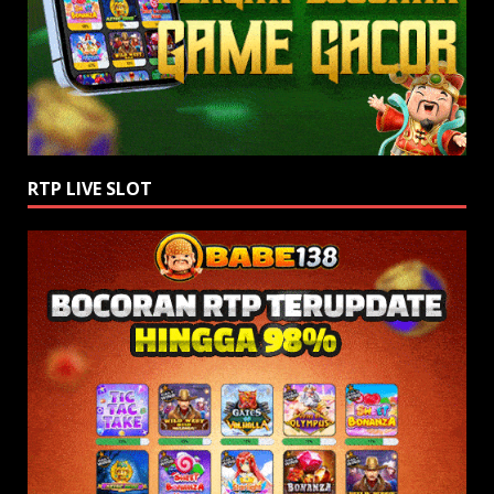
RTP LIVE SLOT