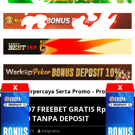
erpercaya Serta Promo - Promo Menarik Dari Agen
BOLA07 FREEBET GRATIS Rp
10.000 TANPA DEPOSIT
June 8, 2023
betgratiss