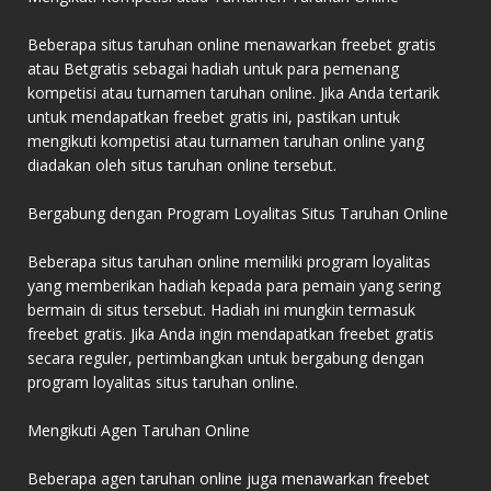
Beberapa situs taruhan online menawarkan freebet gratis
atau Betgratis sebagai hadiah untuk para pemenang
kompetisi atau turnamen taruhan online. Jika Anda tertarik
untuk mendapatkan freebet gratis ini, pastikan untuk
mengikuti kompetisi atau turnamen taruhan online yang
diadakan oleh situs taruhan online tersebut.
Bergabung dengan Program Loyalitas Situs Taruhan Online
Beberapa situs taruhan online memiliki program loyalitas
yang memberikan hadiah kepada para pemain yang sering
bermain di situs tersebut. Hadiah ini mungkin termasuk
freebet gratis. Jika Anda ingin mendapatkan freebet gratis
secara reguler, pertimbangkan untuk bergabung dengan
program loyalitas situs taruhan online.
Mengikuti Agen Taruhan Online
Beberapa agen taruhan online juga menawarkan freebet