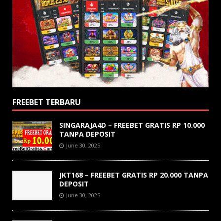
FREEBET TERBARU
SINGARAJA4D – FREEBET GRATIS RP 10.000
TANPA DEPOSIT
June 30, 2025
JKT168 – FREEBET GRATIS RP 20.000 TANPA
DEPOSIT
June 30, 2025