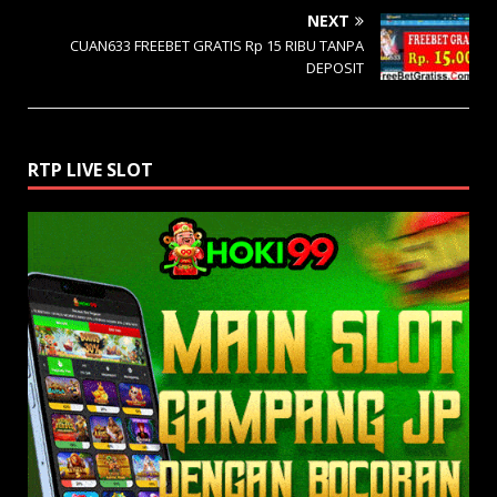
NEXT
CUAN633 FREEBET GRATIS Rp 15 RIBU TANPA
DEPOSIT
RTP LIVE SLOT