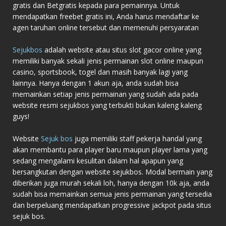
gratis dan Betgratis kepada para pemainnya. Untuk
mendapatkan freebet gratis ini, Anda harus mendaftar ke
agen taruhan online tersebut dan memenuhi persyaratan
Sejukbos
adalah website atau situs slot gacor online yang
memiliki banyak sekali jenis permainan slot online maupun
casino, sportsbook, togel dan masih banyak lagi yang
lainnya. Hanya dengan 1 akun aja, anda sudah bisa
memainkan setiap jenis permainan yang sudah ada pada
website resmi sejukbos yang terbukti bukan kaleng kaleng
guys!
Website
Sejuk bos
juga memiliki staff pekerja handal yang
akan membantu para player baru maupun player lama yang
sedang mengalami kesulitan dalam hal apapun yang
bersangkutan dengan website sejukbos. Modal bermain yang
diberikan juga murah sekali loh, hanya dengan 10k aja, anda
sudah bisa memainkan semua jenis permainan yang tersedia
dan berpeluang mendapatkan progressive jackpot pada situs
sejuk bos.