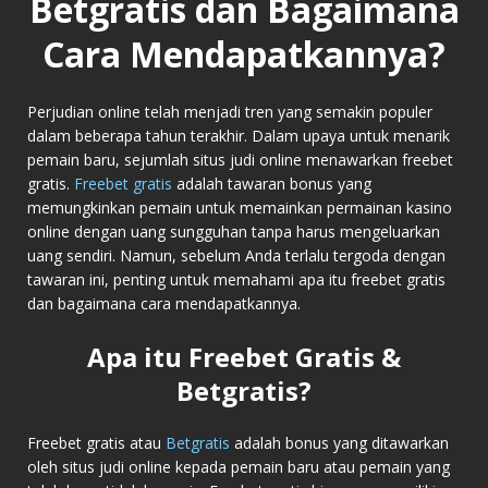
Betgratis dan Bagaimana
Cara Mendapatkannya?
Perjudian online telah menjadi tren yang semakin populer
dalam beberapa tahun terakhir. Dalam upaya untuk menarik
pemain baru, sejumlah situs judi online menawarkan freebet
gratis.
Freebet gratis
adalah tawaran bonus yang
memungkinkan pemain untuk memainkan permainan kasino
online dengan uang sungguhan tanpa harus mengeluarkan
uang sendiri. Namun, sebelum Anda terlalu tergoda dengan
tawaran ini, penting untuk memahami apa itu freebet gratis
dan bagaimana cara mendapatkannya.
Apa itu Freebet Gratis &
Betgratis?
Freebet gratis atau
Betgratis
adalah bonus yang ditawarkan
oleh situs judi online kepada pemain baru atau pemain yang