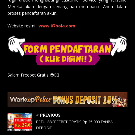
Mereka akan dengan senang hati membantu Anda dalam
proses pendaftaran akun.
Website resmi :
www.07bola.com
Salam Freebet Gratis 😎👍🏾
PREVIOUS
BETUL88 FREEBET GRATIS Rp 25.000 TANPA
DEPOSIT