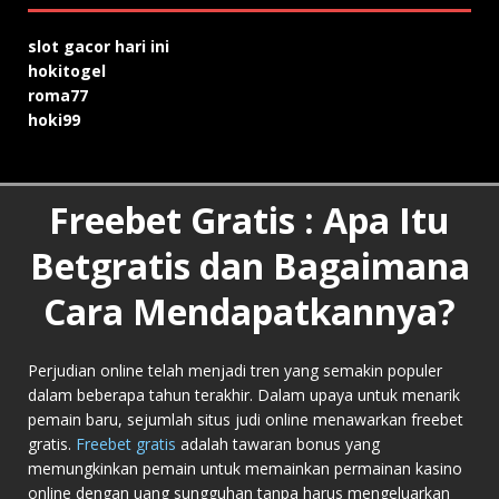
slot gacor hari ini
hokitogel
roma77
hoki99
Freebet Gratis : Apa Itu
Betgratis dan Bagaimana
Cara Mendapatkannya?
Perjudian online telah menjadi tren yang semakin populer
dalam beberapa tahun terakhir. Dalam upaya untuk menarik
pemain baru, sejumlah situs judi online menawarkan freebet
gratis.
Freebet gratis
adalah tawaran bonus yang
memungkinkan pemain untuk memainkan permainan kasino
online dengan uang sungguhan tanpa harus mengeluarkan