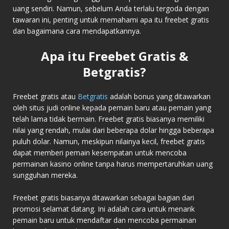
uang sendiri. Namun, sebelum Anda terlalu tergoda dengan
tawaran ini, penting untuk memahami apa itu freebet gratis
dan bagaimana cara mendapatkannya.
Apa itu Freebet Gratis &
Betgratis?
Freebet gratis atau
Betgratis
adalah bonus yang ditawarkan
oleh situs judi online kepada pemain baru atau pemain yang
telah lama tidak bermain. Freebet gratis biasanya memiliki
nilai yang rendah, mulai dari beberapa dolar hingga beberapa
puluh dolar. Namun, meskipun nilainya kecil, freebet gratis
dapat memberi pemain kesempatan untuk mencoba
permainan kasino online tanpa harus mempertaruhkan uang
sungguhan mereka.
Freebet gratis biasanya ditawarkan sebagai bagian dari
promosi selamat datang. Ini adalah cara untuk menarik
pemain baru untuk mendaftar dan mencoba permainan