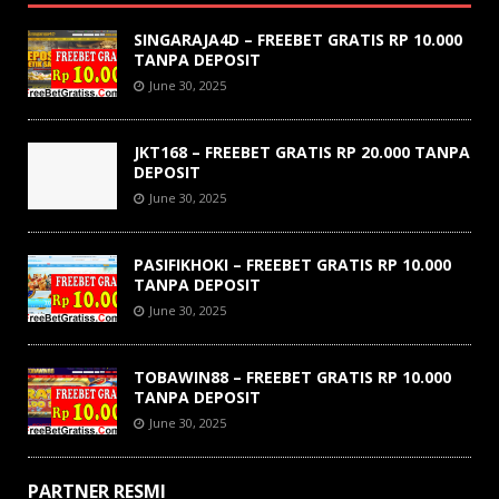
SINGARAJA4D – FREEBET GRATIS RP 10.000
TANPA DEPOSIT
June 30, 2025
JKT168 – FREEBET GRATIS RP 20.000 TANPA
DEPOSIT
June 30, 2025
PASIFIKHOKI – FREEBET GRATIS RP 10.000
TANPA DEPOSIT
June 30, 2025
TOBAWIN88 – FREEBET GRATIS RP 10.000
TANPA DEPOSIT
June 30, 2025
PARTNER RESMI