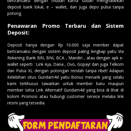
bertransaksi dengan mudah karna sudah menghadirkan
deposit bank lokal, e – wallet, dan juga depo pulsa tanpa
potong.
Penawaran Promo Terbaru dan Sistem
Deposit:
Deposit hanya dengan Rp 10.000 saja member dapat
bertransaksi dengan sistem deposit paling lengkap yaitu Via
Rekening Bank BRI, BNI, BCA , Mandiri , atau dengan apk e-
wallet seperti : Link Aja, Dana , Ovo, Gopay! dan juga Telkom
dan Pulsa XL dengan potongan rendah tanpa ribet! Adapun
Kelebihan situs Gundam4d yaitu Bonus menarik yang selalu
kami terkhusus tawarkan untuk member baru maupun
member setia Link Alternatif Gundam4d yang bisa di lihat di
kolom Promosi atau hubungi customer service melalui link
resmi yang tersedia.