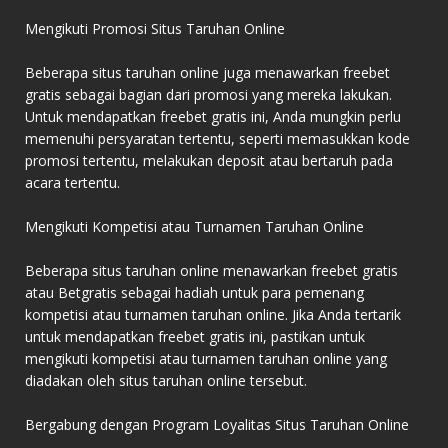
Mengikuti Promosi Situs Taruhan Online
Beberapa situs taruhan online juga menawarkan freebet
gratis sebagai bagian dari promosi yang mereka lakukan.
Untuk mendapatkan freebet gratis ini, Anda mungkin perlu
memenuhi persyaratan tertentu, seperti memasukkan kode
promosi tertentu, melakukan deposit atau bertaruh pada
acara tertentu.
Mengikuti Kompetisi atau Turnamen Taruhan Online
Beberapa situs taruhan online menawarkan freebet gratis
atau Betgratis sebagai hadiah untuk para pemenang
kompetisi atau turnamen taruhan online. Jika Anda tertarik
untuk mendapatkan freebet gratis ini, pastikan untuk
mengikuti kompetisi atau turnamen taruhan online yang
diadakan oleh situs taruhan online tersebut.
Bergabung dengan Program Loyalitas Situs Taruhan Online