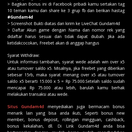
> Bagikan Bonus ini di Facebook pribadi kamu sertakan tag
10 teman kamu dan share ke 3 grup fb dan berikan hastag
#Gundam4d
> Screenshot Bukti diatas dan kirim ke LiveChat Gundam4d
> Daftar Akun game dengan Nama dan nomor rek yang
didaftar harus sesuai dan tidak dapat diubah. Jika ada
ketidakcocokan, Freebet akan di anggap hangus
Syarat Withdraw:
Untuk informasi tambahan, syarat wede adalah win over x5
atau turnover saldo x5. Misalnya, jika freebet yang diberikan
sebesar 15rb, maka syarat menang over x5 atau turnover
saldo x5 berarti 15.000 x 5 = Rp 75.000.Setelah saldo sudah
mencapai Rp 75.000 atau lebih, barulah kamu berhak
melakukan transaksi atau wede.
Situs Gundam4d
menyediakan juga bermacam bonus
menarik lain yang bisa anda ikuti, Seperti bonus new
member, bonus deposit, rollingan mingguan, cashback,
bonus kekalahan, dll. Di Link Gundam4d anda bisa