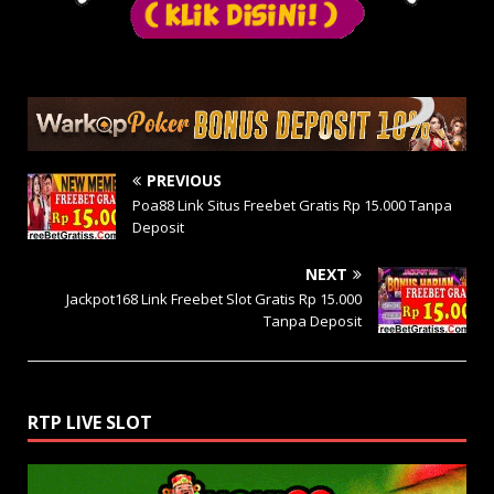
PREVIOUS
Poa88 Link Situs Freebet Gratis Rp 15.000 Tanpa
Deposit
NEXT
Jackpot168 Link Freebet Slot Gratis Rp 15.000
Tanpa Deposit
RTP LIVE SLOT