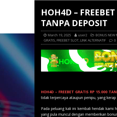
HOH4D – FREEBET 
TANPA DEPOSIT
March 19, 2025
user2
BONUS NEW 
GRATIS
,
FREEBET SLOT
,
LINK ALTERNATIF
0
HOH4D – FREEBET GRATIS RP 15.000 TAN
tidak terpercaya ataupun penipu, yang kera
Pada peluang kali ini kembali hendak kami 
yang pula muncul dengan memberikan bonus