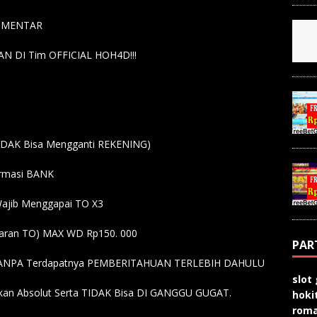
KOMENTAR
N DI Tim OFFICIAL HOH4D!!!
IDAK Bisa Mengganti REKENING)
rmasi BANK
ajib Menggapai TO X3
asaran TO) MAX WD Rp150. 000
PAR
TANPA Terdapatnya PEMBERITAHUAN TERLEBIH DAHULU
slot 
n Absolut Serta TIDAK Bisa DI GANGGU GUGAT.
hoki
rom