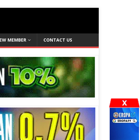
EW MEMBER
CONTACT US