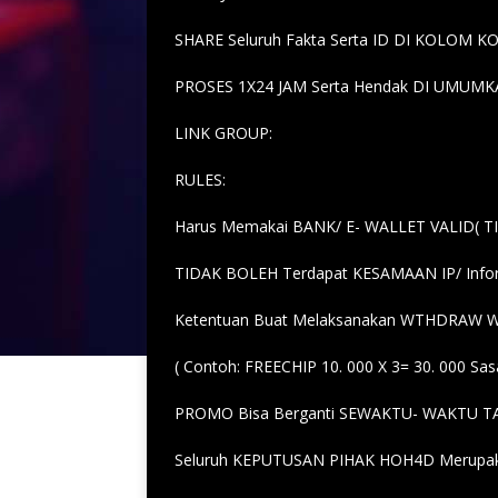
SHARE Seluruh Fakta Serta ID DI KOLOM 
PROSES 1X24 JAM Serta Hendak DI UMUMKA
LINK GROUP:
RULES:
Harus Memakai BANK/ E- WALLET VALID( T
TIDAK BOLEH Terdapat KESAMAAN IP/ Info
Ketentuan Buat Melaksanakan WTHDRAW W
( Contoh: FREECHIP 10. 000 X 3= 30. 000 S
PROMO Bisa Berganti SEWAKTU- WAKTU 
Seluruh KEPUTUSAN PIHAK HOH4D Merupaka