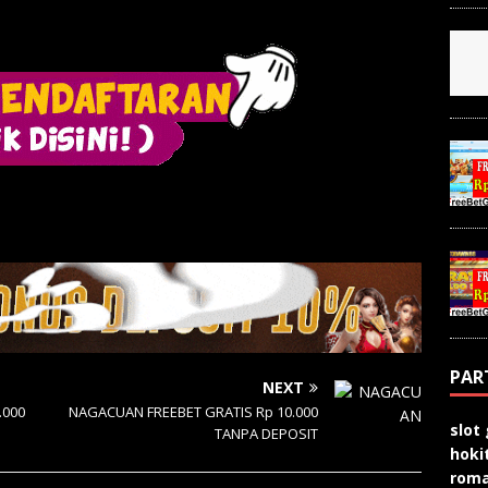
PAR
NEXT
.000
NAGACUAN FREEBET GRATIS Rp 10.000
slot 
TANPA DEPOSIT
hoki
rom