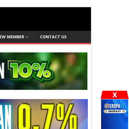
EW MEMBER
CONTACT US