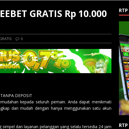
EBET GRATIS Rp 10.000
RTP 
GRATIS
0
0 TANPA DEPOSIT
emudahan kepada seluruh pemain. Anda dapat menikmati
 lengkap dan mudah dengan hanya menggunakan satu akun
RTP 
ang simpel dan layanan pelanggan yang selalu tersedia 24 jam