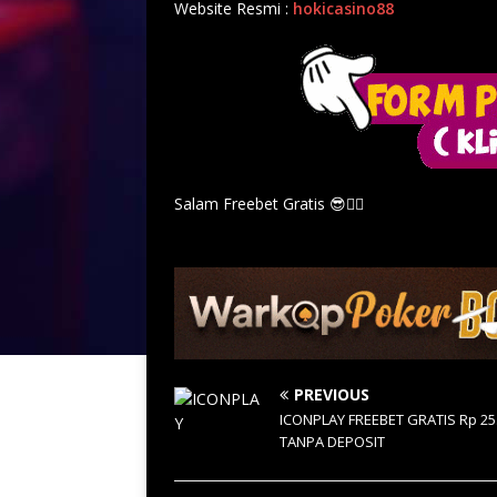
Website Resmi :
hokicasino88
Salam Freebet Gratis 😎👍🏾
PREVIOUS
ICONPLAY FREEBET GRATIS Rp 25
TANPA DEPOSIT