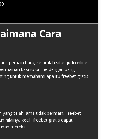
99
agaimana Cara
rik pemain baru, sejumlah situs judi online
ermainan kasino online dengan uang
ting untuk memahami apa itu freebet gratis
 yang telah lama tidak bermain. Freebet
 nilainya kecil, freebet gratis dapat
uhan mereka.