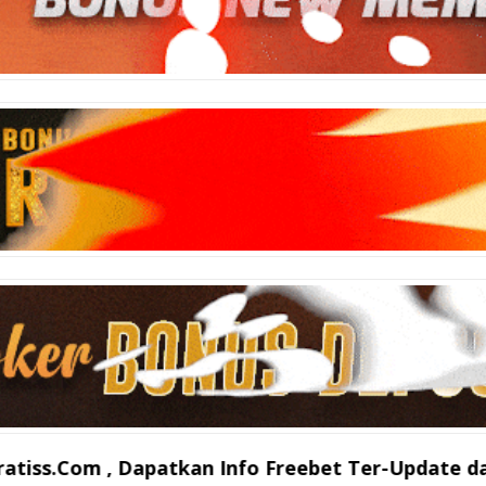
patkan Info Freebet Ter-Update dan Terpercaya S