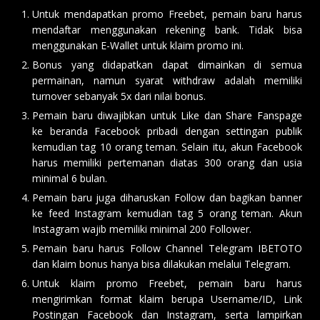
Untuk mendapatkan promo Freebet, pemain baru harus
mendaftar menggunakan rekening bank. Tidak bisa
menggunakan E-Wallet untuk klaim promo ini.
Bonus yang didapatkan dapat dimainkan di semua
permainan, namun syarat withdraw adalah memiliki
turnover sebanyak 5x dari nilai bonus.
Pemain baru diwajibkan untuk Like dan Share Fanspage
ke beranda Facebook pribadi dengan settingan publik
kemudian tag 10 orang teman. Selain itu, akun Facebook
harus memiliki pertemanan diatas 300 orang dan usia
minimal 6 bulan.
Pemain baru juga diharuskan Follow dan bagikan banner
ke feed Instagram kemudian tag 5 orang teman. Akun
Instagram wajib memiliki minimal 200 Follower.
Pemain baru harus Follow Channel Telegram IBETOTO
dan klaim bonus hanya bisa dilakukan melalui Telegram.
Untuk klaim promo Freebet, pemain baru harus
mengirimkan format klaim berupa Username/ID, Link
Postingan Facebook dan Instagram, serta lampirkan