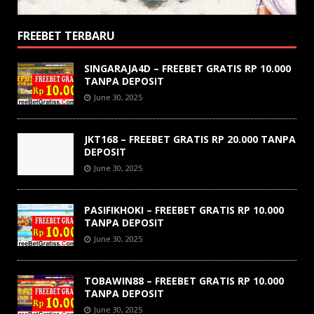
FREEBET TERBARU
SINGARAJA4D – FREEBET GRATIS RP 10.000
TANPA DEPOSIT
June 30, 2025
JKT168 – FREEBET GRATIS RP 20.000 TANPA
DEPOSIT
June 30, 2025
PASIFIKHOKI – FREEBET GRATIS RP 10.000
TANPA DEPOSIT
June 30, 2025
TOBAWIN88 – FREEBET GRATIS RP 10.000
TANPA DEPOSIT
June 30, 2025