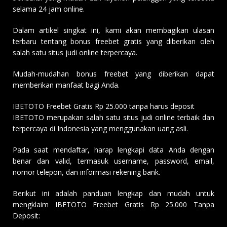
selama 24 jam online.
Dalam artikel singkat ini, kami akan membagikan ulasan
terbaru tentang bonus freebet gratis yang diberikan oleh
salah satu situs judi online terpercaya.
Mudah-mudahan bonus freebet yang diberikan dapat
memberikan manfaat bagi Anda.
IBETOTO Freebet Gratis Rp 25.000 tanpa harus deposit
IBETOTO merupakan salah satu situs judi online terbaik dan
terpercaya di Indonesia yang menggunakan uang asli.
Pada saat mendaftar, harap lengkapi data Anda dengan
benar dan valid, termasuk username, password, email,
nomor telepon, dan informasi rekening bank.
Berikut ini adalah panduan lengkap dan mudah untuk
mengklaim IBETOTO Freebet Gratis Rp 25.000 Tanpa
Deposit: