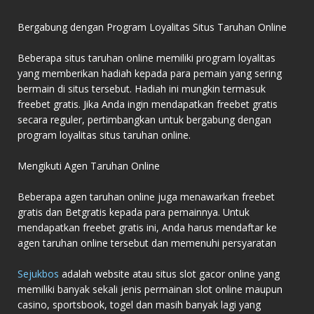
Bergabung dengan Program Loyalitas Situs Taruhan Online
Beberapa situs taruhan online memiliki program loyalitas
yang memberikan hadiah kepada para pemain yang sering
bermain di situs tersebut. Hadiah ini mungkin termasuk
freebet gratis. Jika Anda ingin mendapatkan freebet gratis
secara reguler, pertimbangkan untuk bergabung dengan
program loyalitas situs taruhan online.
Mengikuti Agen Taruhan Online
Beberapa agen taruhan online juga menawarkan freebet
gratis dan Betgratis kepada para pemainnya. Untuk
mendapatkan freebet gratis ini, Anda harus mendaftar ke
agen taruhan online tersebut dan memenuhi persyaratan
Sejukbos
adalah website atau situs slot gacor online yang
memiliki banyak sekali jenis permainan slot online maupun
casino, sportsbook, togel dan masih banyak lagi yang