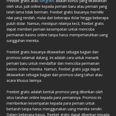
Freebet gratis atau
Betgratis
adalah bonus yang ditawarkan
oleh situs judi online kepada pemain baru atau pemain yang
telah lama tidak bermain. Freebet gratis biasanya memiliki
nilai yang rendah, mulai dari beberapa dolar hingga beberapa
puluh dolar. Namun, meskipun nilainya kecil, freebet gratis
dapat memberi pemain kesempatan untuk mencoba
permainan kasino online tanpa harus mempertaruhkan uang
sungguhan mereka.
Freebet gratis biasanya ditawarkan sebagai bagian dari
promosi selamat datang. Ini adalah cara untuk menarik
pemain baru untuk mendaftar dan mencoba permainan
kasino online mereka. Namun, freebet gratis juga dapat
ditawarkan sebagai bagian dari promosi ulang tahun atau
acara khusus lainnya.
Freebet gratis adalah bentuk promosi yang diberikan oleh
situs taruhan online kepada para pemainnya. Promosi ini
memberikan kesempatan kepada para pemain untuk
bertaruh tanpa harus menggunakan uang mereka sendiri.
Dalam beberapa kasus, freebet gratis dapat diberikan kepada