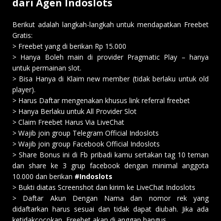
dari Agen Indoslots
Berikut adalah langkah-langkah untuk mendapatkan Freebet
Gratis:
> Freebet yang di berikan Rp 15.000
> Hanya Boleh main di provider Pragmatic Play – hanya
untuk permainan slot.
> Bisa Hanya di Klaim new member (tidak berlaku untuk old
player).
> Harus Daftar mengenakan khusus link referral freebet
> Hanya Berlaku untuk All Provider Slot
> Claim Freebet Harus Via LiveChat
> Wajib join group Telegram Official Indoslots
> Wajib join group Facebook Official Indoslots
> Share Bonus ini di Fb pribadi kamu sertakan tag 10 teman
dan share ke 3 grup facebook dengan minimal anggota
10.000 dan berikan
#Indoslots
> Bukti diatas Screenshot dan kirim ke LiveChat Indoslots
> Daftar Akun Dengan Nama dan nomor rek yang
didaftarkan harus sesuai dan tidak dapat diubah. Jika ada
ketidakcocokan, Freebet akan di anggap hangus