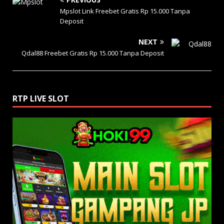
Mpslot Link Freebet Gratis Rp 15.000 Tanpa
Deposit
NEXT
Qdal88 Freebet Gratis Rp 15.000 Tanpa Deposit
RTP LIVE SLOT