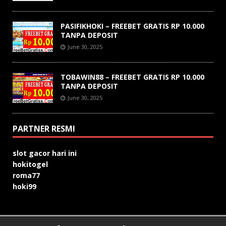
PASIFIKHOKI – FREEBET GRATIS RP 10.000
TANPA DEPOSIT
June 30, 2025
TOBAWIN88 – FREEBET GRATIS RP 10.000
TANPA DEPOSIT
June 30, 2025
PARTNER RESMI
slot gacor hari ini
hokitogel
roma77
hoki99