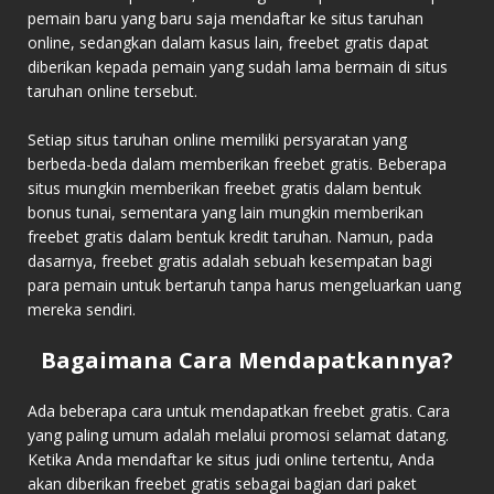
pemain baru yang baru saja mendaftar ke situs taruhan
online, sedangkan dalam kasus lain, freebet gratis dapat
diberikan kepada pemain yang sudah lama bermain di situs
taruhan online tersebut.
Setiap situs taruhan online memiliki persyaratan yang
berbeda-beda dalam memberikan freebet gratis. Beberapa
situs mungkin memberikan freebet gratis dalam bentuk
bonus tunai, sementara yang lain mungkin memberikan
freebet gratis dalam bentuk kredit taruhan. Namun, pada
dasarnya, freebet gratis adalah sebuah kesempatan bagi
para pemain untuk bertaruh tanpa harus mengeluarkan uang
mereka sendiri.
Bagaimana Cara Mendapatkannya?
Ada beberapa cara untuk mendapatkan freebet gratis. Cara
yang paling umum adalah melalui promosi selamat datang.
Ketika Anda mendaftar ke situs judi online tertentu, Anda
akan diberikan freebet gratis sebagai bagian dari paket