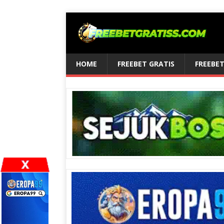
HOME
FREEBET GRATIS
FREEBE