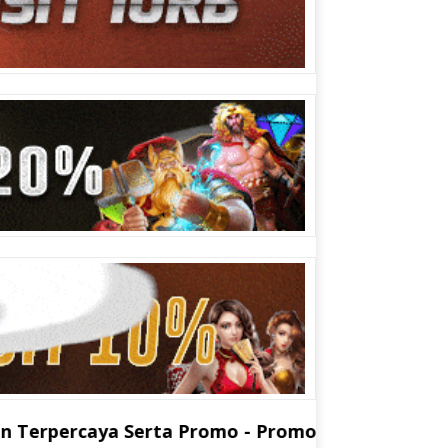
ta Promo - Promo Menarik Dari Agen Judi Slot On