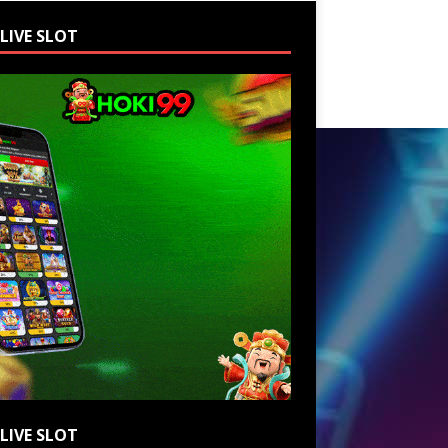
LIVE SLOT
LIVE SLOT