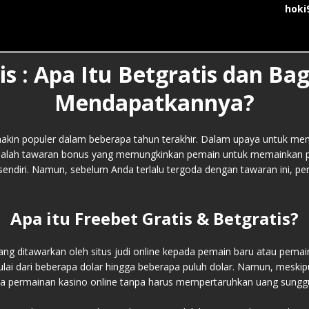
hoki
is : Apa Itu Betgratis dan B
Mendapatkannya?
makin populer dalam beberapa tahun terakhir. Dalam upaya untuk mena
alah tawaran bonus yang memungkinkan pemain untuk memainkan p
ndiri. Namun, sebelum Anda terlalu tergoda dengan tawaran ini, pen
Apa itu Freebet Gratis & Betgratis?
ng ditawarkan oleh situs judi online kepada pemain baru atau pemain
ulai dari beberapa dolar hingga beberapa puluh dolar. Namun, meskipun
 permainan kasino online tanpa harus mempertaruhkan uang sungg