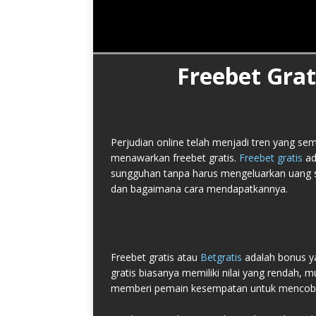
Freebet Grat
Perjudian online telah menjadi tren yang se
menawarkan freebet gratis.
Freebet gratis
ad
sungguhan tanpa harus mengeluarkan uang se
dan bagaimana cara mendapatkannya.
Freebet gratis atau
Betgratis
adalah bonus ya
gratis biasanya memiliki nilai yang rendah, m
memberi pemain kesempatan untuk mencoba