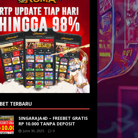
EBET TERBARU
SINGARAJA4D – FREEBET GRATIS
RP 10.000 TANPA DEPOSIT
June 30, 2025
0