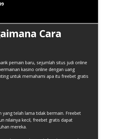
99
agaimana Cara
rik pemain baru, sejumlah situs judi online
ermainan kasino online dengan uang
ting untuk memahami apa itu freebet gratis
 yang telah lama tidak bermain. Freebet
 nilainya kecil, freebet gratis dapat
uhan mereka.