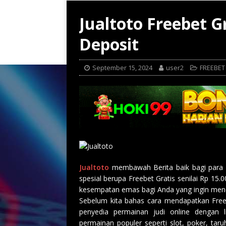
Jualtoto Freebet G
Deposit
September 15, 2024
user2
FREEBET
Jualtoto
membawah Berita baik bagi para 
spesial berupa Freebet Gratis senilai Rp 15.0
kesempatan emas bagi Anda yang ingin men
Sebelum kita bahas cara mendapatkan Freebe
penyedia permainan judi online dengan 
permainan populer seperti slot, poker, tar