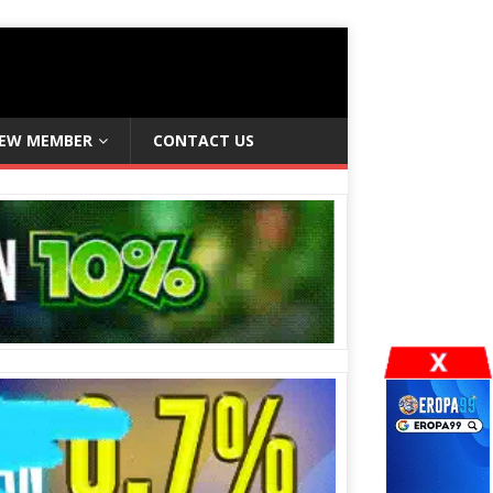
EW MEMBER
CONTACT US