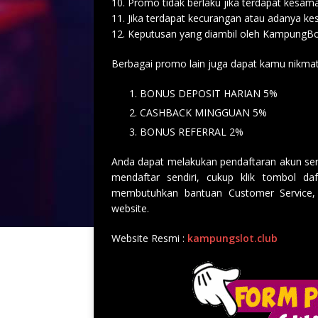
10. Promo tidak berlaku jika terdapat kesa
11. Jika terdapat kecurangan atau adanya ke
12. Keputusan yang diambil oleh KampungBol
Berbagai promo lain juga dapat kamu nikmati,
BONUS DEPOSIT HARIAN 5%
CASHBACK MINGGUAN 5%
BONUS REFERRAL 2%
Anda dapat melakukan pendaftaran akun send
mendaftar sendiri, cukup klik tombol da
membutuhkan bantuan Customer Service,
website.
Website Resmi :
kampungslot.club