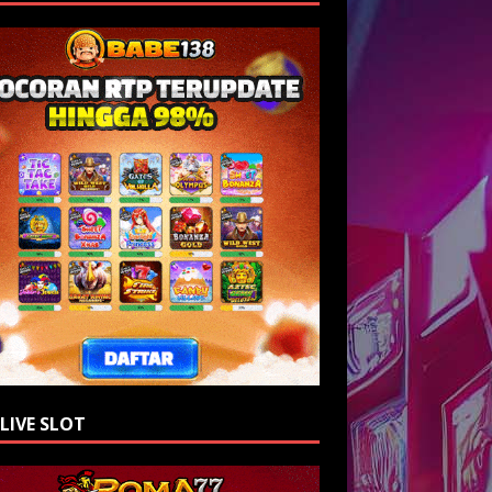
LIVE SLOT