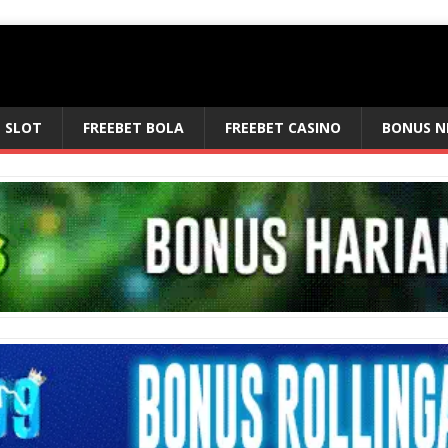
T SLOT
FREEBET BOLA
FREEBET CASINO
BONUS N