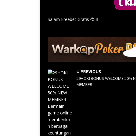
Salam Freebet Gratis 😎👍🏾
PREVIOUS
29HOKI BONUS WELCOME 50% 
MEMBER