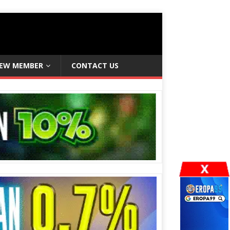
EW MEMBER
CONTACT US