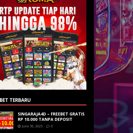
EBET TERBARU
SINGARAJA4D – FREEBET GRATIS
RP 10.000 TANPA DEPOSIT
June 30, 2025
0