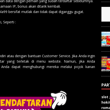
maan data dengan pemain yang sudah terdaftar sebelumnya.
samaan IP, bonus akan ditarik kembali.
a99 bersifat mutlak dan tidak dapat diganggu gugat.
 Seperti :
iri atau dengan bantuan Customer Service. Jika Anda ingin
ftar yang terletak di menu website. Namun, jika Anda
 Anda dapat menghubungi mereka melalui pojok kanan
PAR
slot 
hoki
rom