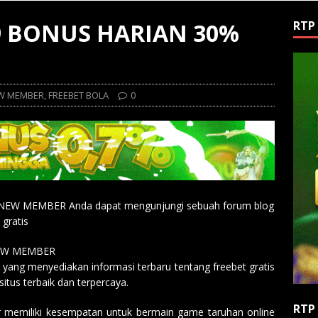
 BONUS HARIAN 30%
RTP 
W MEMBER
,
FREEBET BOLA
0
EW MEMBER
ang menyediakan informasi terbaru tentang freebet gratis
itus terbaik dan terpercaya.
RTP 
 memiliki kesempatan untuk bermain game taruhan online