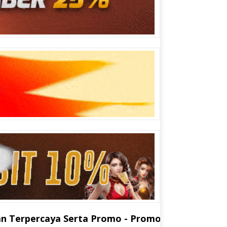
rta Promo - Promo Menarik Dari Agen Judi Slot O