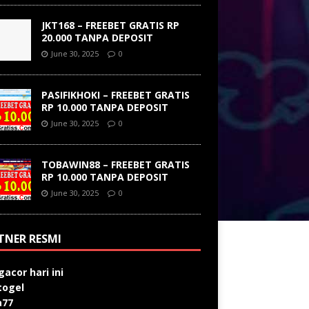
JKT168 – FREEBET GRATIS RP
20.000 TANPA DEPOSIT
June 30, 2025
0
PASIFIKHOKI – FREEBET GRATIS
RP 10.000 TANPA DEPOSIT
June 30, 2025
0
TOBAWIN88 – FREEBET GRATIS
RP 10.000 TANPA DEPOSIT
June 30, 2025
0
TNER RESMI
gacor hari ini
togel
a77