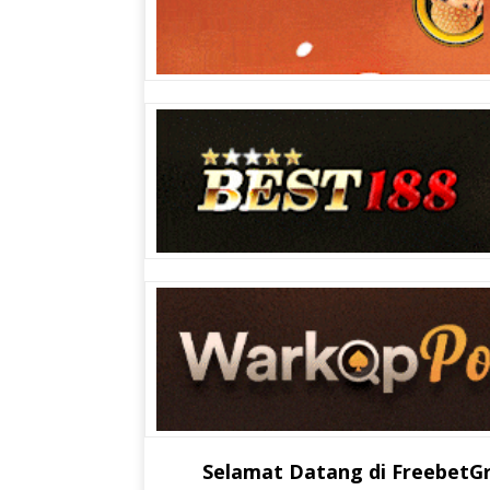
Selamat Datang di FreebetGratiss.Com , Dap