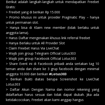
Berikut adalah langkah-langkah untuk mendapatkan Freebet
Gratis:
> Freebet yang di berikan Rp 15.000
> Promo khusus ini untuk provider Pragmatic Play – hanya
untuk permainan slot.
> Hanya bisa di Klaim new member (tidak berlaku untuk
anggota lama).
> Harus Daftar mengenakan khusus link referral freebet
> Hanya Berlaku untuk All Provider Slot
> Claim Freebet Harus Via LiveChat
> Wajib join group Telegram Official Lotus303
> Wajib join group Facebook Official Lotus303
> Share Event ini di Facebook pribadi anda sertakan tag 10
teman anda dan share ke 3 grup facebook dengan minimal
anggota 10.000 dan berikan
#Lotus303
> Berikan Bukti diatas berupa Screenshot ke LiveChat
Lotus303
> Daftar Akun Dengan Nama dan nomor rekening yang
didaftarkan harus sesuai dan tidak dapat diubah. Jika ada
ketidakcocokan, Freebet akan kami anggap hangus