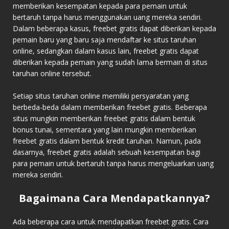
memberikan kesempatan kepada para pemain untuk
bertaruh tanpa harus menggunakan uang mereka sendiri.
Dalam beberapa kasus, freebet gratis dapat diberikan kepada
pemain baru yang baru saja mendaftar ke situs taruhan
online, sedangkan dalam kasus lain, freebet gratis dapat
diberikan kepada pemain yang sudah lama bermain di situs
taruhan online tersebut.
Setiap situs taruhan online memiliki persyaratan yang
berbeda-beda dalam memberikan freebet gratis. Beberapa
situs mungkin memberikan freebet gratis dalam bentuk
bonus tunai, sementara yang lain mungkin memberikan
freebet gratis dalam bentuk kredit taruhan. Namun, pada
dasarnya, freebet gratis adalah sebuah kesempatan bagi
para pemain untuk bertaruh tanpa harus mengeluarkan uang
mereka sendiri.
Bagaimana Cara Mendapatkannya?
Ada beberapa cara untuk mendapatkan freebet gratis. Cara