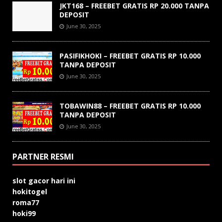
JKT168 – FREEBET GRATIS RP 20.000 TANPA
DEPOSIT
June 30, 2025
PASIFIKHOKI – FREEBET GRATIS RP 10.000
TANPA DEPOSIT
June 30, 2025
TOBAWIN88 – FREEBET GRATIS RP 10.000
TANPA DEPOSIT
June 30, 2025
PARTNER RESMI
slot gacor hari ini
hokitogel
roma77
hoki99