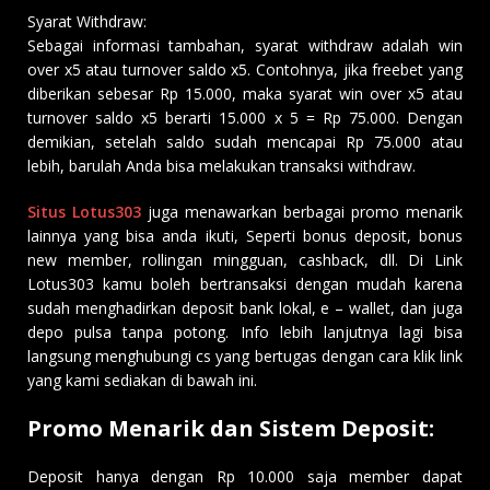
Syarat Withdraw:
Sebagai informasi tambahan, syarat withdraw adalah win
over x5 atau turnover saldo x5. Contohnya, jika freebet yang
diberikan sebesar Rp 15.000, maka syarat win over x5 atau
turnover saldo x5 berarti 15.000 x 5 = Rp 75.000. Dengan
demikian, setelah saldo sudah mencapai Rp 75.000 atau
lebih, barulah Anda bisa melakukan transaksi withdraw.
Situs Lotus303
juga menawarkan berbagai promo menarik
lainnya yang bisa anda ikuti, Seperti bonus deposit, bonus
new member, rollingan mingguan, cashback, dll. Di Link
Lotus303 kamu boleh bertransaksi dengan mudah karena
sudah menghadirkan deposit bank lokal, e – wallet, dan juga
depo pulsa tanpa potong. Info lebih lanjutnya lagi bisa
langsung menghubungi cs yang bertugas dengan cara klik link
yang kami sediakan di bawah ini.
Promo Menarik dan Sistem Deposit:
Deposit hanya dengan Rp 10.000 saja member dapat