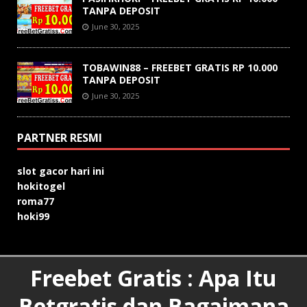
TANPA DEPOSIT
June 30, 2025
TOBAWIN88 – FREEBET GRATIS RP 10.000
TANPA DEPOSIT
June 30, 2025
PARTNER RESMI
slot gacor hari ini
hokitogel
roma77
hoki99
Freebet Gratis : Apa Itu
Betgratis dan Bagaimana