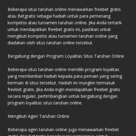
Beberapa situs taruhan online menawarkan freebet gratis
atau Betgratis sebagai hadiah untuk para pemenang
kompetisi atau turnamen taruhan online. Jika Anda tertarik
untuk mendapatkan freebet gratis ini, pastikan untuk
mengikuti kompetisi atau turnamen taruhan online yang
diadakan oleh situs taruhan online tersebut.
Bergabung dengan Program Loyalitas Situs Taruhan Online
Beberapa situs taruhan online memiliki program loyalitas
yang memberikan hadiah kepada para pemain yang sering
bermain di situs tersebut. Hadiah ini mungkin termasuk
freebet gratis. Jika Anda ingin mendapatkan freebet gratis
secara reguler, pertimbangkan untuk bergabung dengan
program loyalitas situs taruhan online.
Mengikuti Agen Taruhan Online
Beberapa agen taruhan online juga menawarkan freebet