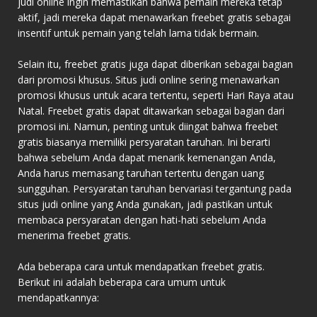
judi online ingin memastikan bahwa pemain mereka tetap
aktif, jadi mereka dapat menawarkan freebet gratis sebagai
insentif untuk pemain yang telah lama tidak bermain.
Selain itu, freebet gratis juga dapat diberikan sebagai bagian
dari promosi khusus. Situs judi online sering menawarkan
promosi khusus untuk acara tertentu, seperti Hari Raya atau
Natal. Freebet gratis dapat ditawarkan sebagai bagian dari
promosi ini. Namun, penting untuk diingat bahwa freebet
gratis biasanya memiliki persyaratan taruhan. Ini berarti
bahwa sebelum Anda dapat menarik kemenangan Anda,
Anda harus memasang taruhan tertentu dengan uang
sungguhan. Persyaratan taruhan bervariasi tergantung pada
situs judi online yang Anda gunakan, jadi pastikan untuk
membaca persyaratan dengan hati-hati sebelum Anda
menerima freebet gratis.
Ada beberapa cara untuk mendapatkan freebet gratis.
Berikut ini adalah beberapa cara umum untuk
mendapatkannya: