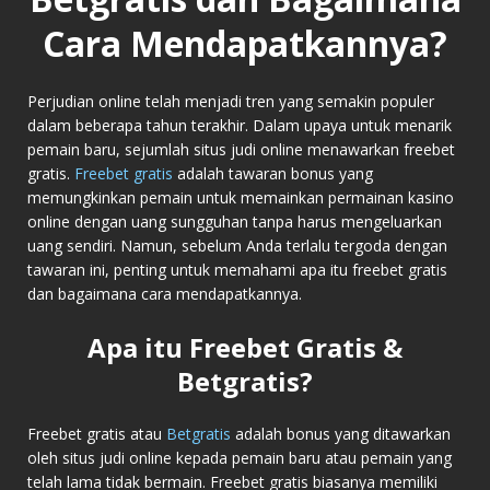
Cara Mendapatkannya?
Perjudian online telah menjadi tren yang semakin populer
dalam beberapa tahun terakhir. Dalam upaya untuk menarik
pemain baru, sejumlah situs judi online menawarkan freebet
gratis.
Freebet gratis
adalah tawaran bonus yang
memungkinkan pemain untuk memainkan permainan kasino
online dengan uang sungguhan tanpa harus mengeluarkan
uang sendiri. Namun, sebelum Anda terlalu tergoda dengan
tawaran ini, penting untuk memahami apa itu freebet gratis
dan bagaimana cara mendapatkannya.
Apa itu Freebet Gratis &
Betgratis?
Freebet gratis atau
Betgratis
adalah bonus yang ditawarkan
oleh situs judi online kepada pemain baru atau pemain yang
telah lama tidak bermain. Freebet gratis biasanya memiliki