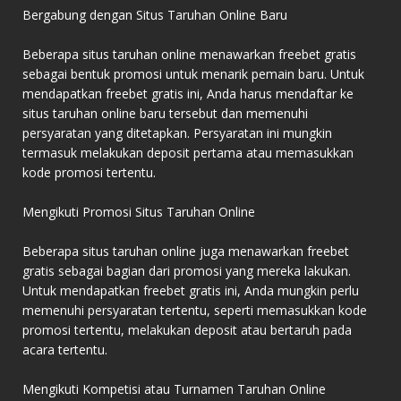
Bergabung dengan Situs Taruhan Online Baru
Beberapa situs taruhan online menawarkan freebet gratis
sebagai bentuk promosi untuk menarik pemain baru. Untuk
mendapatkan freebet gratis ini, Anda harus mendaftar ke
situs taruhan online baru tersebut dan memenuhi
persyaratan yang ditetapkan. Persyaratan ini mungkin
termasuk melakukan deposit pertama atau memasukkan
kode promosi tertentu.
Mengikuti Promosi Situs Taruhan Online
Beberapa situs taruhan online juga menawarkan freebet
gratis sebagai bagian dari promosi yang mereka lakukan.
Untuk mendapatkan freebet gratis ini, Anda mungkin perlu
memenuhi persyaratan tertentu, seperti memasukkan kode
promosi tertentu, melakukan deposit atau bertaruh pada
acara tertentu.
Mengikuti Kompetisi atau Turnamen Taruhan Online