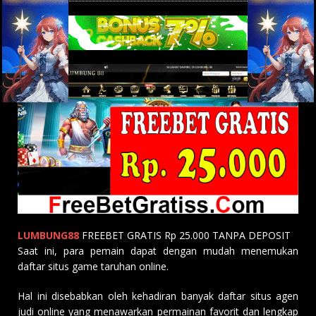
LUMBUNG88
FREEBET GRATIS Rp 25.000 TANPA DEPOSIT
Saat ini, para pemain dapat dengan mudah menemukan
daftar situs game taruhan online.
Hal ini disebabkan oleh kehadiran banyak daftar situs agen
judi online yang menawarkan permainan favorit dan lengkap