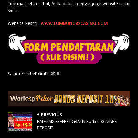
informasi lebih detail, Anda dapat mengunjungi website resmi
kami.
Website Resmi :
WWW.LUMBUNG88CASINO.COM
Salam Freebet Gratis 😎👍🏾
PREVIOUS
BALAKSIX FREEBET GRATIS Rp 15.000 TANPA
DEPOSIT