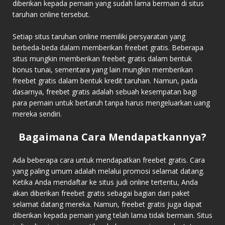
diberikan kepada pemain yang sudah lama bermain di situs
taruhan online tersebut.
Setiap situs taruhan online memiliki persyaratan yang
berbeda-beda dalam memberikan freebet gratis. Beberapa
situs mungkin memberikan freebet gratis dalam bentuk
bonus tunai, sementara yang lain mungkin memberikan
freebet gratis dalam bentuk kredit taruhan. Namun, pada
dasarnya, freebet gratis adalah sebuah kesempatan bagi
para pemain untuk bertaruh tanpa harus mengeluarkan uang
mereka sendiri.
Bagaimana Cara Mendapatkannya?
Ada beberapa cara untuk mendapatkan freebet gratis. Cara
yang paling umum adalah melalui promosi selamat datang.
Ketika Anda mendaftar ke situs judi online tertentu, Anda
akan diberikan freebet gratis sebagai bagian dari paket
selamat datang mereka. Namun, freebet gratis juga dapat
diberikan kepada pemain yang telah lama tidak bermain. Situs