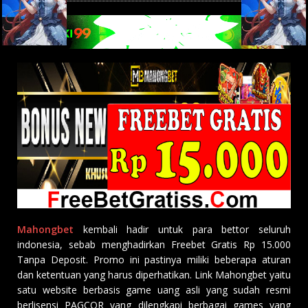
Mahongbet
kembali hadir untuk para bettor seluruh
indonesia, sebab menghadirkan Freebet Gratis Rp 15.000
Tanpa Deposit. Promo ini pastinya miliki beberapa aturan
dan ketentuan yang harus diperhatikan. Link Mahongbet yaitu
satu website berbasis game uang asli yang sudah resmi
berlisensi PAGCOR yang dilengkapi berbagai games yang