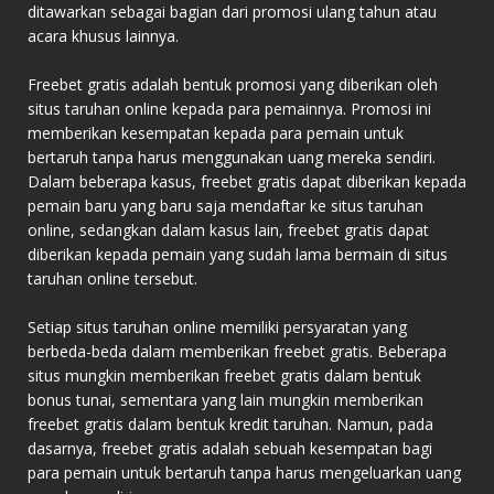
ditawarkan sebagai bagian dari promosi ulang tahun atau
acara khusus lainnya.
Freebet gratis adalah bentuk promosi yang diberikan oleh
situs taruhan online kepada para pemainnya. Promosi ini
memberikan kesempatan kepada para pemain untuk
bertaruh tanpa harus menggunakan uang mereka sendiri.
Dalam beberapa kasus, freebet gratis dapat diberikan kepada
pemain baru yang baru saja mendaftar ke situs taruhan
online, sedangkan dalam kasus lain, freebet gratis dapat
diberikan kepada pemain yang sudah lama bermain di situs
taruhan online tersebut.
Setiap situs taruhan online memiliki persyaratan yang
berbeda-beda dalam memberikan freebet gratis. Beberapa
situs mungkin memberikan freebet gratis dalam bentuk
bonus tunai, sementara yang lain mungkin memberikan
freebet gratis dalam bentuk kredit taruhan. Namun, pada
dasarnya, freebet gratis adalah sebuah kesempatan bagi
para pemain untuk bertaruh tanpa harus mengeluarkan uang