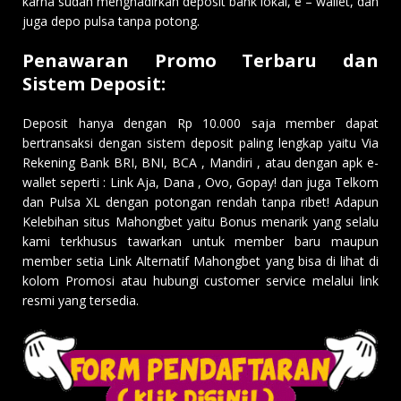
karna sudah menghadirkan deposit bank lokal, e – wallet, dan
juga depo pulsa tanpa potong.
Penawaran Promo Terbaru dan
Sistem Deposit:
Deposit hanya dengan Rp 10.000 saja member dapat
bertransaksi dengan sistem deposit paling lengkap yaitu Via
Rekening Bank BRI, BNI, BCA , Mandiri , atau dengan apk e-
wallet seperti : Link Aja, Dana , Ovo, Gopay! dan juga Telkom
dan Pulsa XL dengan potongan rendah tanpa ribet! Adapun
Kelebihan situs Mahongbet yaitu Bonus menarik yang selalu
kami terkhusus tawarkan untuk member baru maupun
member setia Link Alternatif Mahongbet yang bisa di lihat di
kolom Promosi atau hubungi customer service melalui link
resmi yang tersedia.