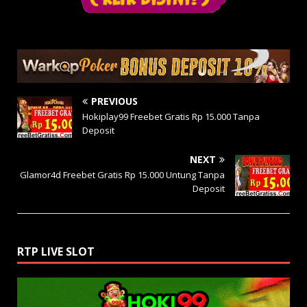
PREVIOUS
Hokiplay99 Freebet Gratis Rp 15.000 Tanpa
Deposit
NEXT
Glamor4d Freebet Gratis Rp 15.000 Untung Tanpa
Deposit
RTP LIVE SLOT