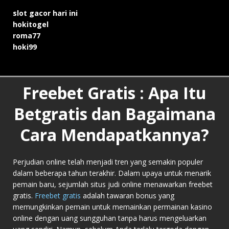
slot gacor hari ini
hokitogel
roma77
hoki99
Freebet Gratis : Apa Itu
Betgratis dan Bagaimana
Cara Mendapatkannya?
Perjudian online telah menjadi tren yang semakin populer
dalam beberapa tahun terakhir. Dalam upaya untuk menarik
pemain baru, sejumlah situs judi online menawarkan freebet
gratis.
Freebet gratis
adalah tawaran bonus yang
memungkinkan pemain untuk memainkan permainan kasino
online dengan uang sungguhan tanpa harus mengeluarkan