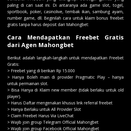
paling di cari saat ini. Di antaranya ada game slot, togel,
sportbook, poker, casinolive, tembak ikan, sambung ayam,
number game, dll. Beginilah cara untuk klaim bonus freebet
gratis tanpa harus deposit dari Mahongbet:
Cara Mendapatkan Freebet Gratis
dari Agen Mahongbet
Berikut adalah langkah-langkah untuk mendapatkan Freebet
Gratis:
> Freebet yang di berikan Rp 15.000
> Hanya Boleh main di provider Pragmatic Play – hanya
untuk permainan slot.
> Bisa Hanya di Klaim new member (tidak berlaku untuk old
player).
> Harus Daftar mengenakan khusus link referral freebet
> Hanya Berlaku untuk All Provider Slot
> Claim Freebet Harus Via LiveChat
> Wajib join group Telegram Official Mahongbet
> Wajib join group Facebook Official Mahongbet