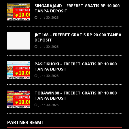
SINGARAJA4D – FREEBET GRATIS RP 10.000
TANPA DEPOSIT
June 30, 2025
JKT168 – FREEBET GRATIS RP 20.000 TANPA
DEPOSIT
June 30, 2025
PASIFIKHOKI – FREEBET GRATIS RP 10.000
TANPA DEPOSIT
June 30, 2025
TOBAWIN88 – FREEBET GRATIS RP 10.000
TANPA DEPOSIT
June 30, 2025
PARTNER RESMI