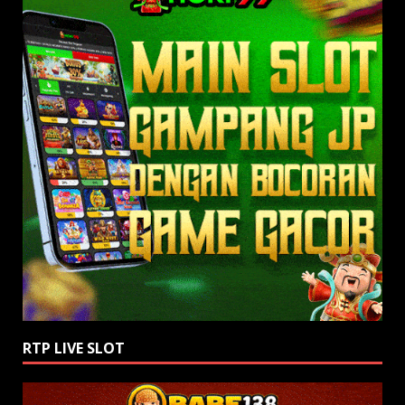
RTP LIVE SLOT