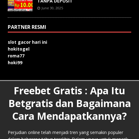
TANPA DEPOSIT
June 30, 2025
PARTNER RESMI
slot gacor hari ini
hokitogel
roma77
hoki99
Freebet Gratis : Apa Itu
Betgratis dan Bagaimana
Cara Mendapatkannya?
Perjudian online telah menjadi tren yang semakin populer