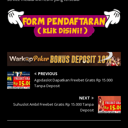
PREVIOUS
Agodaslot Dapatkan Freebet Gratis Rp 15.000
Tanpa Deposit
NEXT
Suhuslot Ambil Freebet Gratis Rp 15.000 Tanpa
Deposit