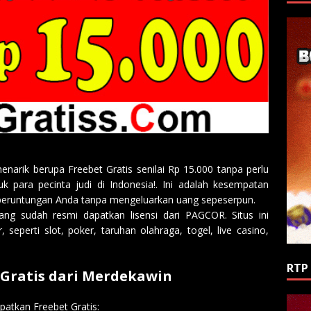
rik berupa Freebet Gratis senilai Rp 15.000 tanpa perlu
uk para pecinta judi di Indonesia!. Ini adalah kesempatan
eruntungan Anda tanpa mengeluarkan uang sepeserpun.
ang sudah resmi dapatkan lisensi dari PAGCOR. Situs ini
perti slot, poker, taruhan olahraga, togel, live casino,
RTP 
Gratis dari Merdekawin
patkan Freebet Gratis: