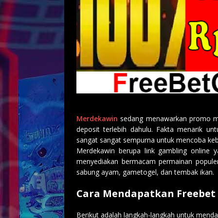
Merdekawin
Merdekawin
sedang menawarkan promo mena
deposit terlebih dahulu. Fakta menarik unt
sangat sangat sempurna untuk mencoba keb
Merdekawin berupa link gambling online y
menyediakan bermacam permainan populer, se
sabung ayam, gametogel, dan tembak ikan.
Cara Mendapatkan Freebet 
Berikut adalah langkah-langkah untuk menda