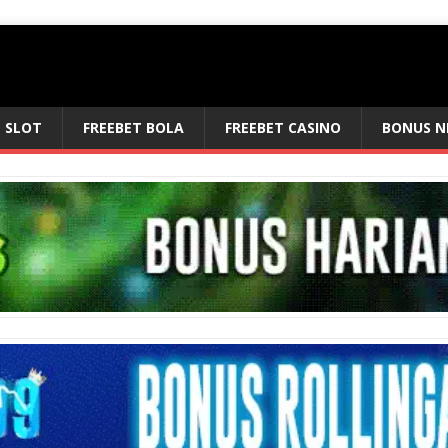
T SLOT
FREEBET BOLA
FREEBET CASINO
BONUS N