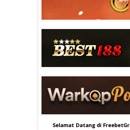
Selamat Datang di FreebetGratiss.Com , Dapa