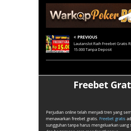
PREVIOUS
Lautanslot Raih Freebet Gratis 
15.000 Tanpa Deposit
Freebet Grat
Perjudian online telah menjadi tren yang se
menawarkan freebet gratis.
Freebet gratis
ad
sungguhan tanpa harus mengeluarkan uang se