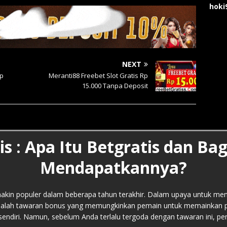
hoki
NEXT
Rp
Meranti88 Freebet Slot Gratis Rp
15.000 Tanpa Deposit
is : Apa Itu Betgratis dan B
Mendapatkannya?
makin populer dalam beberapa tahun terakhir. Dalam upaya untuk mena
alah tawaran bonus yang memungkinkan pemain untuk memainkan p
ndiri. Namun, sebelum Anda terlalu tergoda dengan tawaran ini, pen