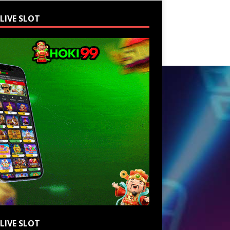
LIVE SLOT
LIVE SLOT