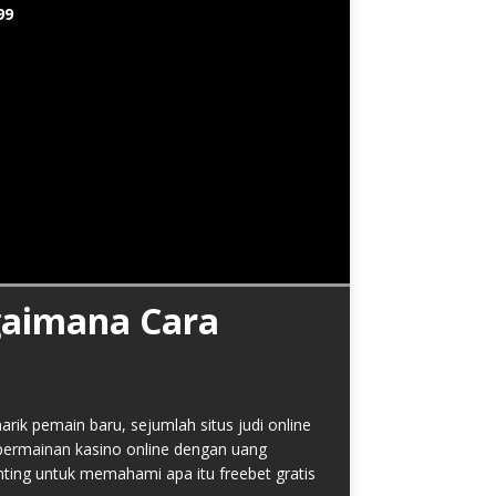
99
agaimana Cara
rik pemain baru, sejumlah situs judi online
ermainan kasino online dengan uang
ting untuk memahami apa itu freebet gratis