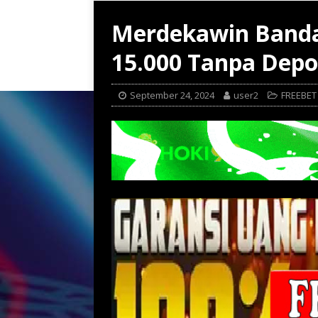
Merdekawin Bandar
15.000 Tanpa Depo
September 24, 2024
user2
FREEBET