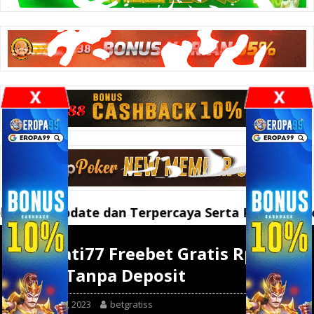
-Update dan Terpercaya Serta Promo - Promo Menar
Merpati77 Freebet Gratis Rp
5.000 Tanpa Deposit
March 14, 2023
betgratiss