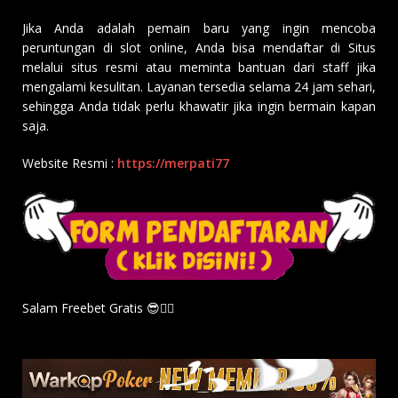
Jika Anda adalah pemain baru yang ingin mencoba
peruntungan di slot online, Anda bisa mendaftar di Situs
melalui situs resmi atau meminta bantuan dari staff jika
mengalami kesulitan. Layanan tersedia selama 24 jam sehari,
sehingga Anda tidak perlu khawatir jika ingin bermain kapan
saja.
Website Resmi :
https://merpati77
Salam Freebet Gratis 😎👍🏾