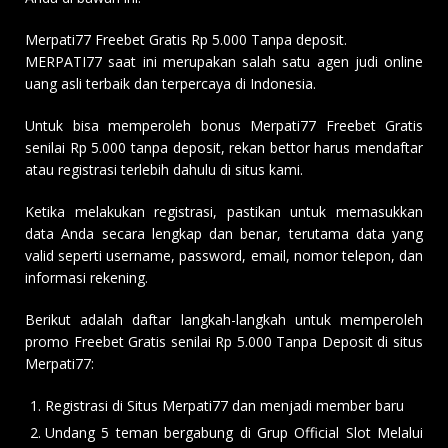
Merpati77 Freebet Gratis Rp 5.000 Tanpa deposit.
MERPATI77 saat ini merupakan salah satu agen judi online
uang asli terbaik dan terpercaya di Indonesia.
Untuk bisa memperoleh bonus Merpati77 Freebet Gratis
senilai Rp 5.000 tanpa deposit, rekan bettor harus mendaftar
atau registrasi terlebih dahulu di situs kami.
Ketika melakukan registrasi, pastikan untuk memasukkan
data Anda secara lengkap dan benar, terutama data yang
valid seperti username, password, email, nomor telepon, dan
informasi rekening.
Berikut adalah daftar langkah-langkah untuk memperoleh
promo Freebet Gratis senilai Rp 5.000 Tanpa Deposit di situs
Merpati77:
Registrasi di Situs Merpati77 dan menjadi member baru
Undang 5 teman bergabung di Grup Official Slot Melalui