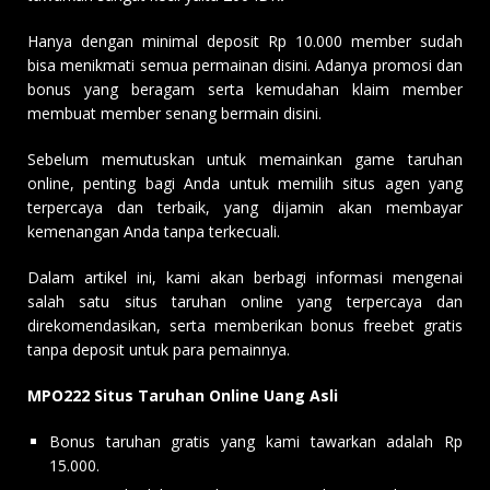
Hanya
dengan
minimal
deposit
Rp
10.000
member
sudah
bisa
menikmati
semua
permainan
disini.
Adanya
promosi
dan
bonus
yang
beragam
serta
kemudahan
klaim
member
membuat
member
senang
bermain
disini.
Sebelum memutuskan untuk memainkan game taruhan
online, penting bagi Anda untuk memilih situs agen yang
terpercaya dan terbaik, yang dijamin akan membayar
kemenangan Anda tanpa terkecuali.
Dalam artikel ini, kami akan berbagi informasi mengenai
salah satu situs taruhan online yang terpercaya dan
direkomendasikan, serta memberikan bonus freebet gratis
tanpa deposit untuk para pemainnya.
MPO222 Situs Taruhan Online Uang Asli
Bonus
taruhan
gratis
yang
kami
tawarkan
adalah
Rp
15.000.