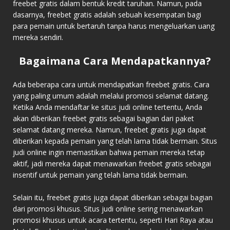
freebet gratis dalam bentuk kredit taruhan. Namun, pada
dasarnya, freebet gratis adalah sebuah kesempatan bagi
para pemain untuk bertaruh tanpa harus mengeluarkan uang
mereka sendiri.
Bagaimana Cara Mendapatkannya?
Ada beberapa cara untuk mendapatkan freebet gratis. Cara
yang paling umum adalah melalui promosi selamat datang.
Ketika Anda mendaftar ke situs judi online tertentu, Anda
akan diberikan freebet gratis sebagai bagian dari paket
selamat datang mereka. Namun, freebet gratis juga dapat
diberikan kepada pemain yang telah lama tidak bermain. Situs
judi online ingin memastikan bahwa pemain mereka tetap
aktif, jadi mereka dapat menawarkan freebet gratis sebagai
insentif untuk pemain yang telah lama tidak bermain.
Selain itu, freebet gratis juga dapat diberikan sebagai bagian
dari promosi khusus. Situs judi online sering menawarkan
promosi khusus untuk acara tertentu, seperti Hari Raya atau