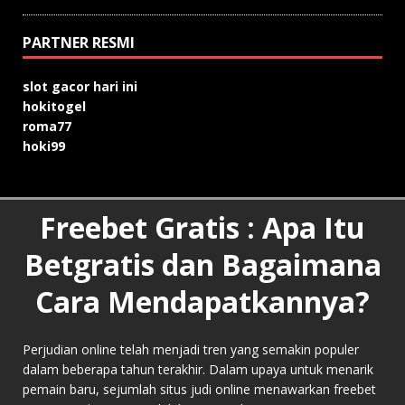
PARTNER RESMI
slot gacor hari ini
hokitogel
roma77
hoki99
Freebet Gratis : Apa Itu
Betgratis dan Bagaimana
Cara Mendapatkannya?
Perjudian online telah menjadi tren yang semakin populer
dalam beberapa tahun terakhir. Dalam upaya untuk menarik
pemain baru, sejumlah situs judi online menawarkan freebet