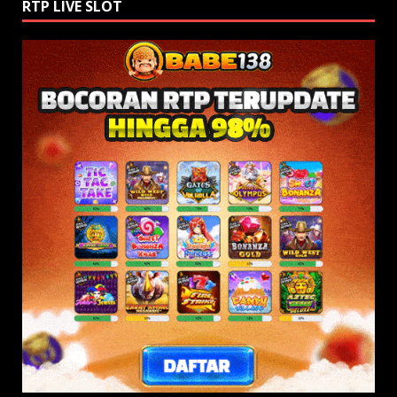
RTP LIVE SLOT