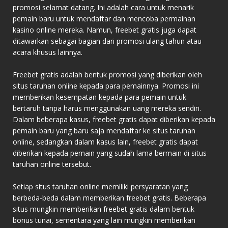
promosi selamat datang. Ini adalah cara untuk menarik
pemain baru untuk mendaftar dan mencoba permainan
kasino online mereka. Namun, freebet gratis juga dapat
ditawarkan sebagai bagian dari promosi ulang tahun atau
acara khusus lainnya.
Freebet gratis adalah bentuk promosi yang diberikan oleh
situs taruhan online kepada para pemainnya. Promosi ini
memberikan kesempatan kepada para pemain untuk
bertaruh tanpa harus menggunakan uang mereka sendiri.
Dalam beberapa kasus, freebet gratis dapat diberikan kepada
pemain baru yang baru saja mendaftar ke situs taruhan
online, sedangkan dalam kasus lain, freebet gratis dapat
diberikan kepada pemain yang sudah lama bermain di situs
taruhan online tersebut.
Setiap situs taruhan online memiliki persyaratan yang
berbeda-beda dalam memberikan freebet gratis. Beberapa
situs mungkin memberikan freebet gratis dalam bentuk
bonus tunai, sementara yang lain mungkin memberikan