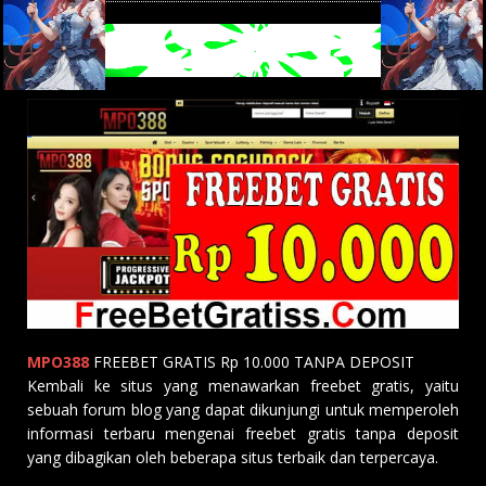
MPO388
FREEBET GRATIS Rp 10.000 TANPA DEPOSIT
Kembali ke situs yang menawarkan freebet gratis, yaitu
sebuah forum blog yang dapat dikunjungi untuk memperoleh
informasi terbaru mengenai freebet gratis tanpa deposit
yang dibagikan oleh beberapa situs terbaik dan terpercaya.