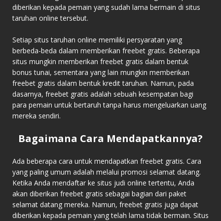
diberikan kepada pemain yang sudah lama bermain di situs
taruhan online tersebut.
Setiap situs taruhan online memiliki persyaratan yang
berbeda-beda dalam memberikan freebet gratis. Beberapa
situs mungkin memberikan freebet gratis dalam bentuk
bonus tunai, sementara yang lain mungkin memberikan
freebet gratis dalam bentuk kredit taruhan. Namun, pada
dasarnya, freebet gratis adalah sebuah kesempatan bagi
para pemain untuk bertaruh tanpa harus mengeluarkan uang
mereka sendiri.
Bagaimana Cara Mendapatkannya?
Ada beberapa cara untuk mendapatkan freebet gratis. Cara
yang paling umum adalah melalui promosi selamat datang.
Ketika Anda mendaftar ke situs judi online tertentu, Anda
akan diberikan freebet gratis sebagai bagian dari paket
selamat datang mereka. Namun, freebet gratis juga dapat
diberikan kepada pemain yang telah lama tidak bermain. Situs