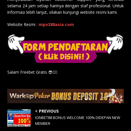
selama 24 jam setiap harinya dengan staf profesional. Untuk
informasi lebih lanjut, silakan kunjungi website resmi kami.
Website Resmi :
mpo388asia.com
Salam Freebet Gratis 😎👍🏾
PREVIOUS
IONBET88 BONUS WELCOME 100% DIDEPAN NEW
MEMBER