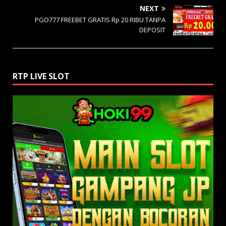
NEXT
PGO777 FREEBET GRATIS Rp 20 RIBU TANPA
DEPOSIT
RTP LIVE SLOT