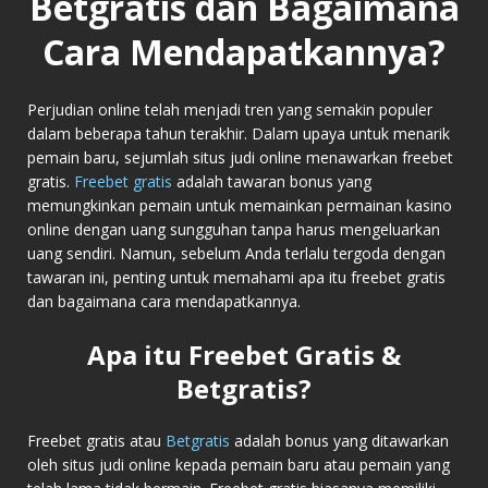
Betgratis dan Bagaimana
Cara Mendapatkannya?
Perjudian online telah menjadi tren yang semakin populer
dalam beberapa tahun terakhir. Dalam upaya untuk menarik
pemain baru, sejumlah situs judi online menawarkan freebet
gratis.
Freebet gratis
adalah tawaran bonus yang
memungkinkan pemain untuk memainkan permainan kasino
online dengan uang sungguhan tanpa harus mengeluarkan
uang sendiri. Namun, sebelum Anda terlalu tergoda dengan
tawaran ini, penting untuk memahami apa itu freebet gratis
dan bagaimana cara mendapatkannya.
Apa itu Freebet Gratis &
Betgratis?
Freebet gratis atau
Betgratis
adalah bonus yang ditawarkan
oleh situs judi online kepada pemain baru atau pemain yang