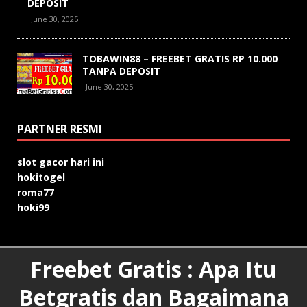
DEPOSIT
June 30, 2025
TOBAWIN88 – FREEBET GRATIS RP 10.000
TANPA DEPOSIT
June 30, 2025
PARTNER RESMI
slot gacor hari ini
hokitogel
roma77
hoki99
Freebet Gratis : Apa Itu
Betgratis dan Bagaimana