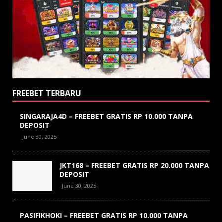
FREEBET TERBARU
SINGARAJA4D – FREEBET GRATIS RP 10.000 TANPA
DEPOSIT
June 30, 2025
JKT168 – FREEBET GRATIS RP 20.000 TANPA
DEPOSIT
June 30, 2025
PASIFIKHOKI – FREEBET GRATIS RP 10.000 TANPA