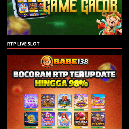
RTP LIVE SLOT