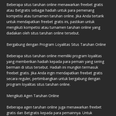
Beberapa situs taruhan online menawarkan freebet gratis
atau Betgratis sebagai hadiah untuk para pemenang
kompetisi atau turnamen taruhan online. Jika Anda tertarik
untuk mendapatkan freebet gratis ini, pastikan untuk
mengikuti kompetisi atau turnamen taruhan online yang
diadakan oleh situs taruhan online tersebut.
Bergabung dengan Program Loyalitas Situs Taruhan Online
Beberapa situs taruhan online memiliki program loyalitas
yang memberikan hadiah kepada para pemain yang sering
bermain di situs tersebut. Hadiah ini mungkin termasuk
freebet gratis. Jika Anda ingin mendapatkan freebet gratis
secara reguler, pertimbangkan untuk bergabung dengan
program loyalitas situs taruhan online.
Mengikuti Agen Taruhan Online
Beberapa agen taruhan online juga menawarkan freebet
gratis dan Betgratis kepada para pemainnya. Untuk