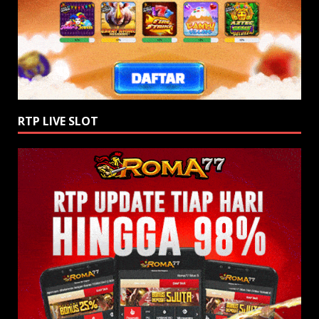
RTP LIVE SLOT