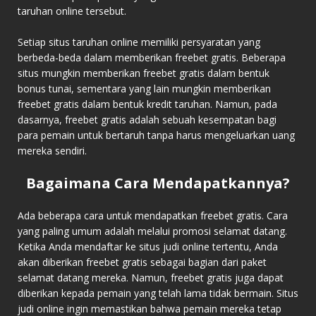
taruhan online tersebut.
Setiap situs taruhan online memiliki persyaratan yang
berbeda-beda dalam memberikan freebet gratis. Beberapa
situs mungkin memberikan freebet gratis dalam bentuk
bonus tunai, sementara yang lain mungkin memberikan
freebet gratis dalam bentuk kredit taruhan. Namun, pada
dasarnya, freebet gratis adalah sebuah kesempatan bagi
para pemain untuk bertaruh tanpa harus mengeluarkan uang
mereka sendiri.
Bagaimana Cara Mendapatkannya?
Ada beberapa cara untuk mendapatkan freebet gratis. Cara
yang paling umum adalah melalui promosi selamat datang.
Ketika Anda mendaftar ke situs judi online tertentu, Anda
akan diberikan freebet gratis sebagai bagian dari paket
selamat datang mereka. Namun, freebet gratis juga dapat
diberikan kepada pemain yang telah lama tidak bermain. Situs
judi online ingin memastikan bahwa pemain mereka tetap