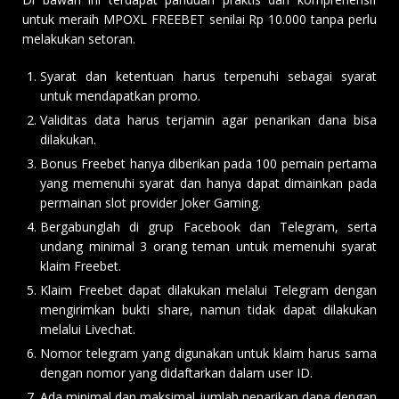
untuk meraih MPOXL FREEBET senilai Rp 10.000 tanpa perlu
melakukan setoran.
Syarat dan ketentuan harus terpenuhi sebagai syarat
untuk mendapatkan promo.
Validitas data harus terjamin agar penarikan dana bisa
dilakukan.
Bonus Freebet hanya diberikan pada 100 pemain pertama
yang memenuhi syarat dan hanya dapat dimainkan pada
permainan slot provider Joker Gaming.
Bergabunglah di grup Facebook dan Telegram, serta
undang minimal 3 orang teman untuk memenuhi syarat
klaim Freebet.
Klaim Freebet dapat dilakukan melalui Telegram dengan
mengirimkan bukti share, namun tidak dapat dilakukan
melalui Livechat.
Nomor telegram yang digunakan untuk klaim harus sama
dengan nomor yang didaftarkan dalam user ID.
Ada minimal dan maksimal jumlah penarikan dana dengan