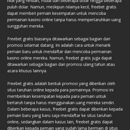
nilai yang rendah, mulai dari beberapa dolar hingga beberapa
puluh dolar. Namun, meskipun nilainya kecil, freebet gratis
dapat memberi pemain kesempatan untuk mencoba
permainan kasino online tanpa harus mempertaruhkan uang
sungguhan mereka.
Freebet gratis biasanya ditawarkan sebagai bagian dari
promosi selamat datang. Ini adalah cara untuk menarik
pemain baru untuk mendaftar dan mencoba permainan
kasino online mereka. Namun, freebet gratis juga dapat
ditawarkan sebagai bagian dari promosi ulang tahun atau
acara khusus lainnya.
Freebet gratis adalah bentuk promosi yang diberikan oleh
situs taruhan online kepada para pemainnya. Promosi ini
memberikan kesempatan kepada para pemain untuk
bertaruh tanpa harus menggunakan uang mereka sendiri.
Dalam beberapa kasus, freebet gratis dapat diberikan kepada
pemain baru yang baru saja mendaftar ke situs taruhan
online, sedangkan dalam kasus lain, freebet gratis dapat
diberikan kepada pemain yang sudah lama bermain di situs