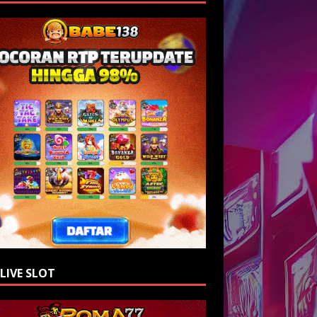
LIVE SLOT