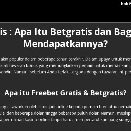
hoki
is : Apa Itu Betgratis dan B
Mendapatkannya?
makin populer dalam beberapa tahun terakhir. Dalam upaya untuk mena
alah tawaran bonus yang memungkinkan pemain untuk memainkan p
ndiri. Namun, sebelum Anda terlalu tergoda dengan tawaran ini, pen
Apa itu Freebet Gratis & Betgratis?
ng ditawarkan oleh situs judi online kepada pemain baru atau pemain
ulai dari beberapa dolar hingga beberapa puluh dolar. Namun, meskipun
 permainan kasino online tanpa harus mempertaruhkan uang sungg