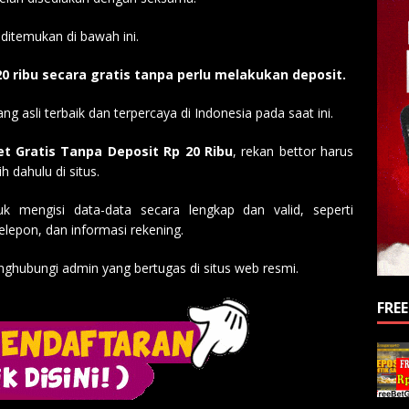
ditemukan di bawah ini.
0 ribu secara gratis tanpa perlu melakukan deposit.
ng asli terbaik dan terpercaya di Indonesia pada saat ini.
et Gratis Tanpa Deposit Rp 20 Ribu
, rekan bettor harus
h dahulu di situs.
tuk mengisi data-data secara lengkap dan valid, seperti
lepon, dan informasi rekening.
enghubungi admin yang bertugas di situs web resmi.
FRE