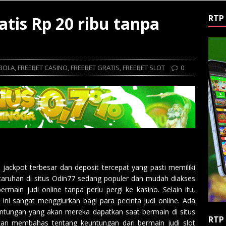
tis Rp 20 ribu tanpa
RTP 
 BOLA
,
FREEBET CASINO
,
FREEBET GRATIS
,
FREEBET SLOT
0
n jackpot terbesar dan deposit tercepat yang pasti memiliki
, taruhan di situs Odin77 sedang populer dan mudah diakses
ain judi online tanpa perlu pergi ke kasino. Selain itu,
s ini sangat menggiurkan bagi para pecinta judi online. Ada
tungan yang akan mereka dapatkan saat bermain di situs
RTP 
 akan membahas tentang keuntungan dari bermain judi slot