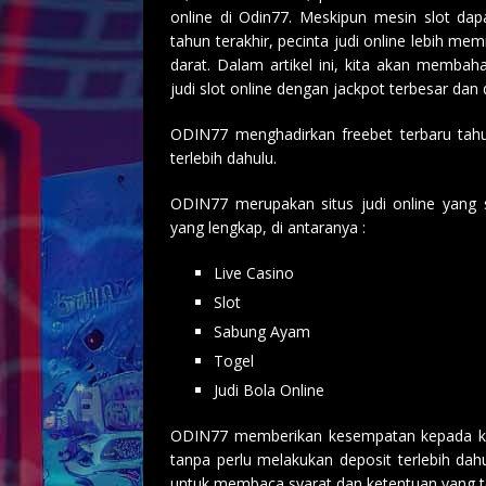
online di Odin77. Meskipun mesin slot da
tahun terakhir, pecinta judi online lebih memi
darat. Dalam artikel ini, kita akan membah
judi slot online dengan jackpot terbesar dan 
ODIN77 menghadirkan freebet terbaru tahu
terlebih dahulu.
ODIN77 merupakan situs judi online yang s
yang lengkap, di antaranya :
Live Casino
Slot
Sabung Ayam
Togel
Judi Bola Online
ODIN77 memberikan kesempatan kepada kam
tanpa perlu melakukan deposit terlebih dah
untuk membaca syarat dan ketentuan yang t