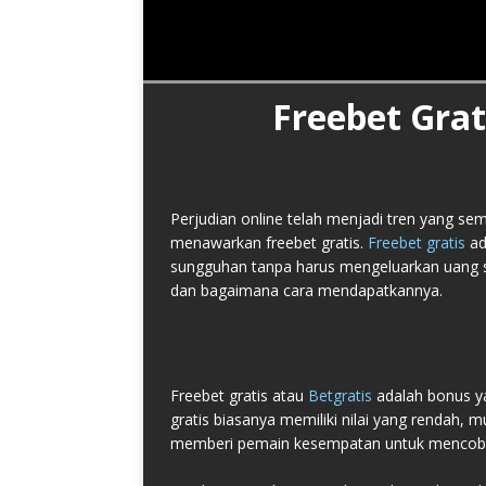
Freebet Grat
Perjudian online telah menjadi tren yang se
menawarkan freebet gratis.
Freebet gratis
ad
sungguhan tanpa harus mengeluarkan uang se
dan bagaimana cara mendapatkannya.
Freebet gratis atau
Betgratis
adalah bonus ya
gratis biasanya memiliki nilai yang rendah, m
memberi pemain kesempatan untuk mencoba