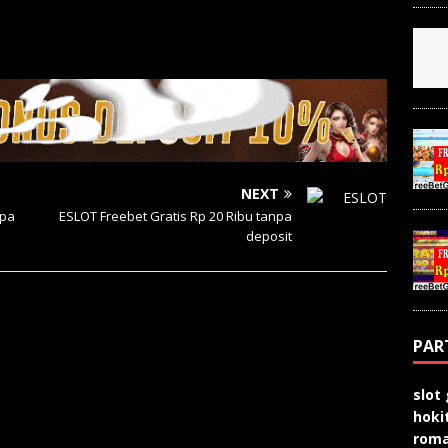
NEXT
npa
ESLOT Freebet Gratis Rp 20 Ribu tanpa
deposit
PAR
slot 
hoki
rom