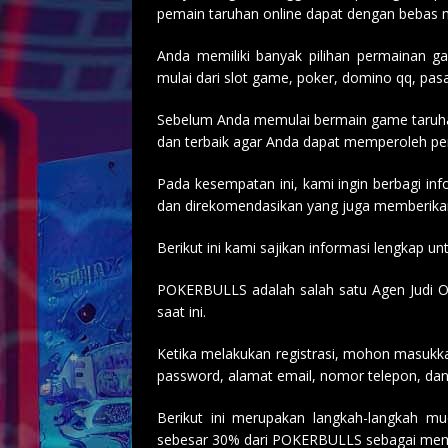
pemain taruhan online dapat dengan bebas 
Anda memiliki banyak pilihan permainan 
mulai dari slot game, poker, domino qq, pas
Sebelum Anda memulai bermain game taruhan 
dan terbaik agar Anda dapat memperoleh p
Pada kesempatan ini, kami ingin berbagi inf
dan direkomendasikan yang juga memberikan 
Berikut ini kami sajikan informasi lengkap un
POKERBULLS adalah salah satu Agen Judi On
saat ini.
Ketika melakukan registrasi, mohon masukka
password, alamat email, nomor telepon, dan 
Berikut ini merupakan langkah-langkah m
sebesar 30% dari POKERBULLS sebagai mem