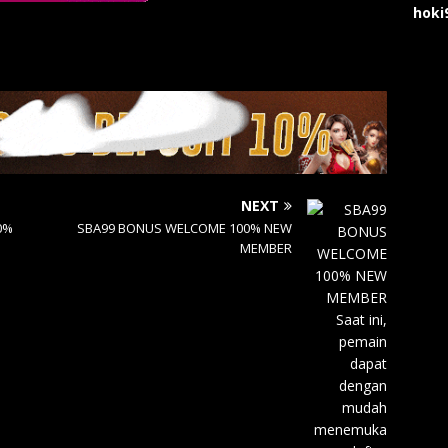
hoki
NEXT
0%
SBA99 BONUS WELCOME 100% NEW
MEMBER