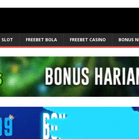
T SLOT
FREEBET BOLA
FREEBET CASINO
BONUS N