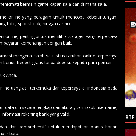
menikmati bermain game kapan saja dan di mana saja.
game online yang beragam untuk mencoba keberuntungan,
ang toto, sportsbook, hingga casino.
online, penting untuk memilih situs agen yang terpercaya
embayaran kemenangan dengan baik.
ormasi mengenai salah satu situs taruhan online terpercaya
bonus freebet gratis tanpa deposit kepada para pemain.
tuk Anda.
line uang asli terkemuka dan tepercaya di Indonesia pada
n data diri secara lengkap dan akurat, termasuk username,
informasi rekening bank yang valid.
RTP 
udah dan komprehensif untuk mendapatkan bonus harian
ber baru.