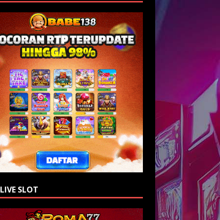
LIVE SLOT