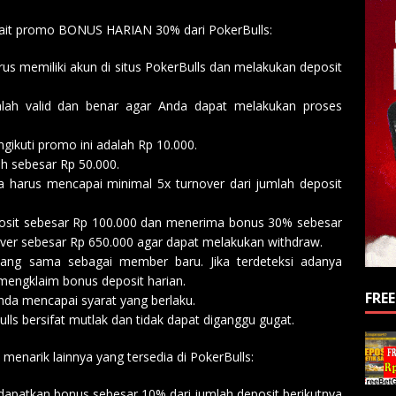
erkait promo BONUS HARIAN 30% dari PokerBulls:
rus memiliki akun di situs PokerBulls dan melakukan deposit
alah valid dan benar agar Anda dapat melakukan proses
gikuti promo ini adalah Rp 10.000.
h sebesar Rp 50.000.
a harus mencapai minimal 5x turnover dari jumlah deposit
posit sebesar Rp 100.000 dan menerima bonus 30% sebesar
ver sebesar Rp 650.000 agar dapat melakukan withdraw.
ang sama sebagai member baru. Jika terdeteksi adanya
engklaim bonus deposit harian.
FRE
nda mencapai syarat yang berlaku.
lls bersifat mutlak dan tidak dapat diganggu gugat.
 menarik lainnya yang tersedia di PokerBulls:
apatkan bonus sebesar 10% dari jumlah deposit berikutnya