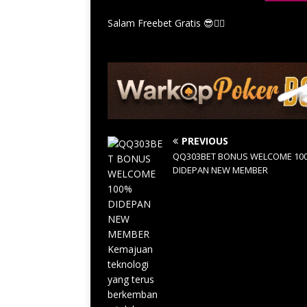
Salam Freebet Gratis 😎👍🏾
PREVIOUS
QQ303BET BONUS WELCOME 10
DIDEPAN NEW MEMBER