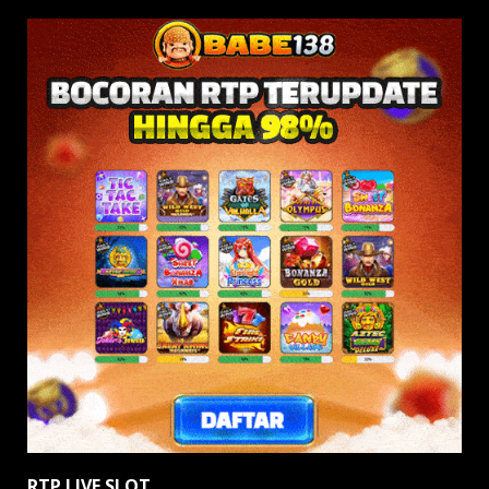
RTP LIVE SLOT