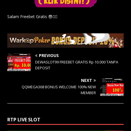
Salam Freebet Gratis 😎👍🏾
PREVIOUS
DEWASLOT99 FREEBET GRATIS Rp 10.000 TANPA
DEPOSIT
NEXT
QQMEGA368 BONUS WELCOME 100% NEW
MEMBER
RTP LIVE SLOT