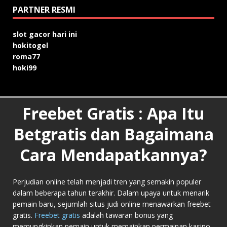
PARTNER RESMI
slot gacor hari ini
hokitogel
roma77
hoki99
Freebet Gratis : Apa Itu
Betgratis dan Bagaimana
Cara Mendapatkannya?
Perjudian online telah menjadi tren yang semakin populer
dalam beberapa tahun terakhir. Dalam upaya untuk menarik
pemain baru, sejumlah situs judi online menawarkan freebet
gratis.
Freebet gratis
adalah tawaran bonus yang
memungkinkan pemain untuk memainkan permainan kasino