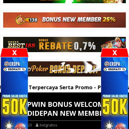
an Terpercaya Serta Promo - Promo Menarik Dari A
QQTOPWIN BONUS WELCOME
100% DIDEPAN NEW MEMBER
May 3, 2023
betgratiss