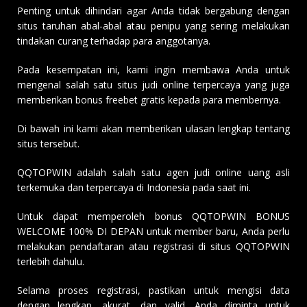
Penting untuk dihindari agar Anda tidak bergabung dengan
situs taruhan abal-abal atau penipu yang sering melakukan
tindakan curang terhadap para anggotanya.
Pada kesempatan ini, kami ingin membawa Anda untuk
mengenal salah satu situs judi online terpercaya yang juga
memberikan bonus freebet gratis kepada para membernya.
Di bawah ini kami akan memberikan ulasan lengkap tentang
situs tersebut.
QQTOPWIN adalah salah satu agen judi online uang asli
terkemuka dan terpercaya di Indonesia pada saat ini.
Untuk dapat memperoleh bonus QQTOPWIN BONUS
WELCOME 100% DI DEPAN untuk member baru, Anda perlu
melakukan pendaftaran atau registrasi di situs QQTOPWIN
terlebih dahulu.
Selama proses registrasi, pastikan untuk mengisi data
dengan lengkap, akurat, dan valid. Anda diminta untuk