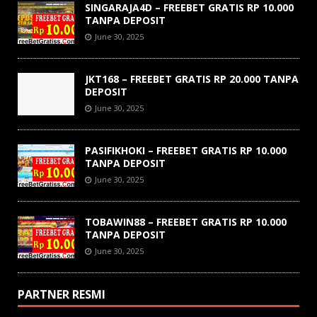
SINGARAJA4D – FREEBET GRATIS RP 10.000
TANPA DEPOSIT
June 30, 2025
JKT168 – FREEBET GRATIS RP 20.000 TANPA
DEPOSIT
June 30, 2025
PASIFIKHOKI – FREEBET GRATIS RP 10.000
TANPA DEPOSIT
June 30, 2025
TOBAWIN88 – FREEBET GRATIS RP 10.000
TANPA DEPOSIT
June 30, 2025
PARTNER RESMI