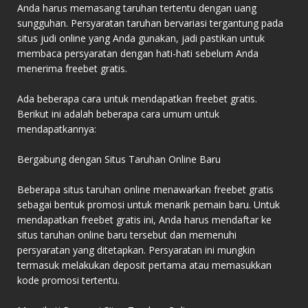
Anda harus memasang taruhan tertentu dengan uang
sungguhan. Persyaratan taruhan bervariasi tergantung pada
situs judi online yang Anda gunakan, jadi pastikan untuk
membaca persyaratan dengan hati-hati sebelum Anda
menerima freebet gratis.
Ada beberapa cara untuk mendapatkan freebet gratis.
Berikut ini adalah beberapa cara umum untuk
mendapatkannya:
Bergabung dengan Situs Taruhan Online Baru
Beberapa situs taruhan online menawarkan freebet gratis
sebagai bentuk promosi untuk menarik pemain baru. Untuk
mendapatkan freebet gratis ini, Anda harus mendaftar ke
situs taruhan online baru tersebut dan memenuhi
persyaratan yang ditetapkan. Persyaratan ini mungkin
termasuk melakukan deposit pertama atau memasukkan
kode promosi tertentu.