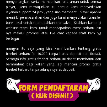
menyenangkan serta memberikan rasa aman untuk semua
player, Demi mewujudkan itu semua kami menyediakan
layanan support 24 jam , yang siap mambantu player apabila
memiliki permasalahan dan juga kami menyediakan transfer
bank lokal untuk memudahkan transaksi , Silahkan kunjungi
website resmi kami untuk mendapatkan event terbaru lain
nya melalui promosi atau live chat kepada staff kami yg
bertugas,
mungkin itu saja yang bisa kami berikan tentang gratis
freebet terbaru Rp 10.000 tanpa harus deposit dari Roda3,
Semoga info gratis freebet terbaru ini dapat membantu dan
bermanfaat bagi kalian yang lagi mencari promo gratis
freebet terbaru tanpa adanya syarat deposit.