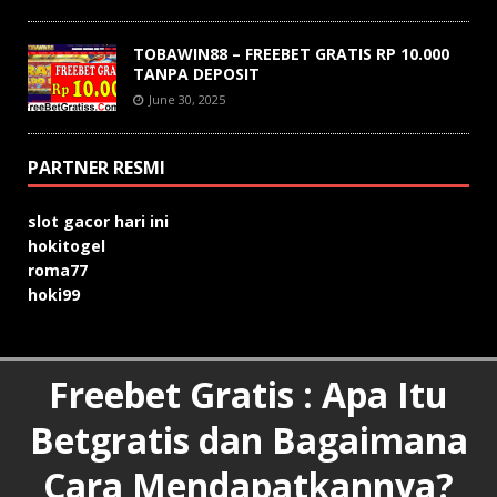
TOBAWIN88 – FREEBET GRATIS RP 10.000
TANPA DEPOSIT
June 30, 2025
PARTNER RESMI
slot gacor hari ini
hokitogel
roma77
hoki99
Freebet Gratis : Apa Itu
Betgratis dan Bagaimana
Cara Mendapatkannya?