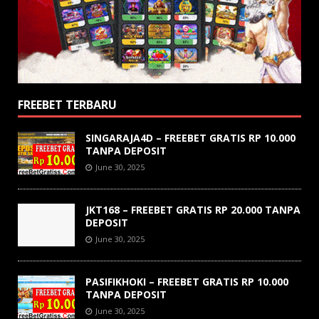
FREEBET TERBARU
SINGARAJA4D – FREEBET GRATIS RP 10.000
TANPA DEPOSIT
June 30, 2025
JKT168 – FREEBET GRATIS RP 20.000 TANPA
DEPOSIT
June 30, 2025
PASIFIKHOKI – FREEBET GRATIS RP 10.000
TANPA DEPOSIT
June 30, 2025