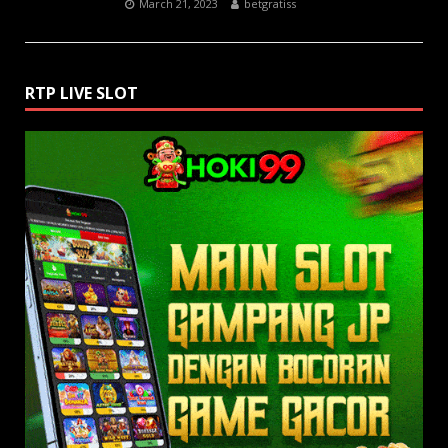
March 21, 2023
betgratiss
RTP LIVE SLOT