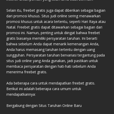
Selain itu, freebet gratis juga dapat diberikan sebagai bagian
dari promosi khusus. Situs judi online sering menawarkan
promosi khusus untuk acara tertentu, seperti Hari Raya atau
Natal. Freebet gratis dapat ditawarkan sebagai bagian dari
promosi ini. Namun, penting untuk diingat bahwa freebet
gratis biasanya memiliki persyaratan taruhan. Ini berarti
bahwa sebelum Anda dapat menarik kemenangan Anda,
Anda harus memasang taruhan tertentu dengan uang
sungguhan. Persyaratan taruhan bervariasi tergantung pada
situs judi online yang Anda gunakan, jadi pastikan untuk
membaca persyaratan dengan hati-hati sebelum Anda
menerima freebet gratis.
Ada beberapa cara untuk mendapatkan freebet gratis.
Berikut ini adalah beberapa cara umum untuk
mendapatkannya:
Bergabung dengan Situs Taruhan Online Baru