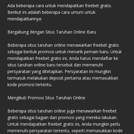
Ada beberapa cara untuk mendapatkan freebet gratis.
Berikut ini adalah beberapa cara umum untuk
mendapatkannya:
Bergabung dengan Situs Taruhan Online Baru
Beberapa situs taruhan online menawarkan freebet gratis
sebagai bentuk promosi untuk menarik pemain baru. Untuk
mendapatkan freebet gratis ini, Anda harus mendaftar ke
situs taruhan online baru tersebut dan memenuhi
persyaratan yang ditetapkan. Persyaratan ini mungkin
termasuk melakukan deposit pertama atau memasukkan
kode promosi tertentu.
Mengikuti Promosi Situs Taruhan Online
Beberapa situs taruhan online juga menawarkan freebet
gratis sebagai bagian dari promosi yang mereka lakukan.
Untuk mendapatkan freebet gratis ini, Anda mungkin perlu
memenuhi persyaratan tertentu, seperti memasukkan kode