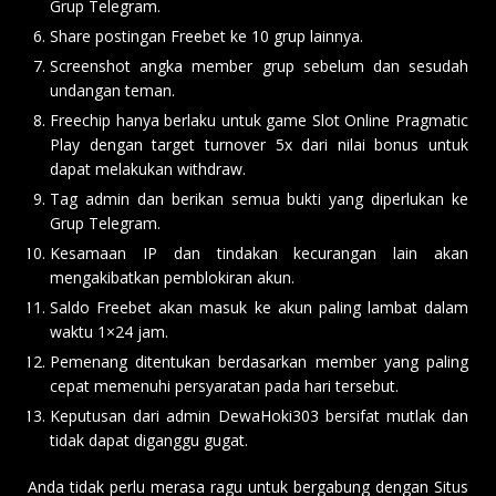
Grup Telegram.
Share postingan Freebet ke 10 grup lainnya.
Screenshot angka member grup sebelum dan sesudah
undangan teman.
Freechip hanya berlaku untuk game Slot Online Pragmatic
Play dengan target turnover 5x dari nilai bonus untuk
dapat melakukan withdraw.
Tag admin dan berikan semua bukti yang diperlukan ke
Grup Telegram.
Kesamaan IP dan tindakan kecurangan lain akan
mengakibatkan pemblokiran akun.
Saldo Freebet akan masuk ke akun paling lambat dalam
waktu 1×24 jam.
Pemenang ditentukan berdasarkan member yang paling
cepat memenuhi persyaratan pada hari tersebut.
Keputusan dari admin DewaHoki303 bersifat mutlak dan
tidak dapat diganggu gugat.
Anda tidak perlu merasa ragu untuk bergabung dengan Situs