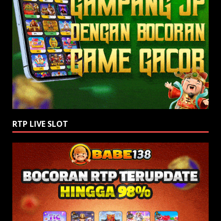
RTP LIVE SLOT