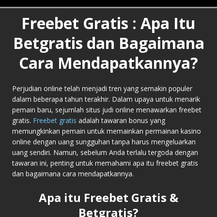
Freebet Gratis : Apa Itu
Betgratis dan Bagaimana
Cara Mendapatkannya?
Perjudian online telah menjadi tren yang semakin populer
dalam beberapa tahun terakhir. Dalam upaya untuk menarik
pemain baru, sejumlah situs judi online menawarkan freebet
gratis.
Freebet gratis
adalah tawaran bonus yang
memungkinkan pemain untuk memainkan permainan kasino
online dengan uang sungguhan tanpa harus mengeluarkan
uang sendiri. Namun, sebelum Anda terlalu tergoda dengan
tawaran ini, penting untuk memahami apa itu freebet gratis
dan bagaimana cara mendapatkannya.
Apa itu Freebet Gratis &
Betgratis?