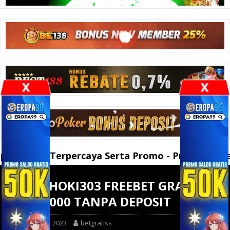
an Terpercaya Serta Promo - Promo Menarik Dari A
DEWAHOKI303 FREEBET GRATIS
Rp 20.000 TANPA DEPOSIT
March 21, 2023
betgratiss