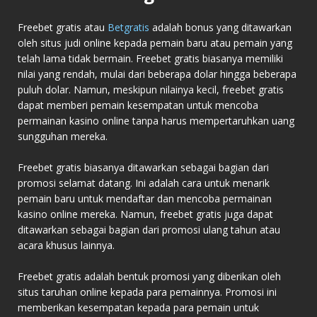
Freebet gratis atau
Betgratis
adalah bonus yang ditawarkan
oleh situs judi online kepada pemain baru atau pemain yang
telah lama tidak bermain. Freebet gratis biasanya memiliki
nilai yang rendah, mulai dari beberapa dolar hingga beberapa
puluh dolar. Namun, meskipun nilainya kecil, freebet gratis
dapat memberi pemain kesempatan untuk mencoba
permainan kasino online tanpa harus mempertaruhkan uang
sungguhan mereka.
Freebet gratis biasanya ditawarkan sebagai bagian dari
promosi selamat datang. Ini adalah cara untuk menarik
pemain baru untuk mendaftar dan mencoba permainan
kasino online mereka. Namun, freebet gratis juga dapat
ditawarkan sebagai bagian dari promosi ulang tahun atau
acara khusus lainnya.
Freebet gratis adalah bentuk promosi yang diberikan oleh
situs taruhan online kepada para pemainnya. Promosi ini
memberikan kesempatan kepada para pemain untuk