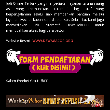
Judi Online Terbaik yang menyediakan layanan taruhan uang
asli yang memuaskan. Ditambah lagi, staf yang
berpengalaman selalu siap memberikan bantuan melalui
layanan livechat kapan saja dibutuhkan. Selain itu, kami juga
menyediakan link alternatif DewaHoki303 untuk
memudahkan akses bagi para bettor.
Website Resmi :
WWW.DEWAGACOR.ORG
Salam Freebet Gratis 😎👍🏾