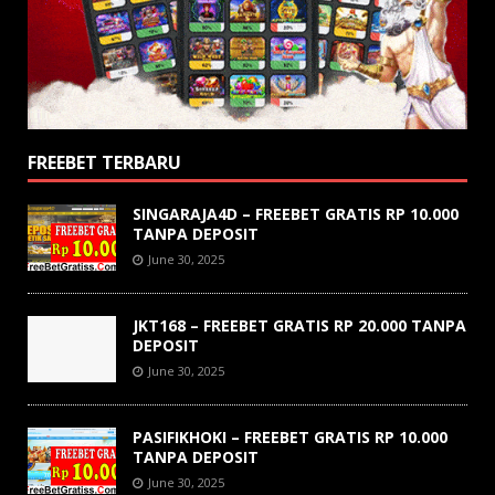
FREEBET TERBARU
SINGARAJA4D – FREEBET GRATIS RP 10.000
TANPA DEPOSIT
June 30, 2025
JKT168 – FREEBET GRATIS RP 20.000 TANPA
DEPOSIT
June 30, 2025
PASIFIKHOKI – FREEBET GRATIS RP 10.000
TANPA DEPOSIT
June 30, 2025