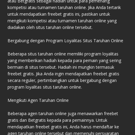
atau Betgratis sebagai hadiah untuk para pemenang
kompetisi atau turnamen taruhan online. Jika Anda tertarik
untuk mendapatkan freebet gratis ini, pastikan untuk
mengikuti kompetisi atau turnamen taruhan online yang
diadakan oleh situs taruhan online tersebut.
Bergabung dengan Program Loyalitas Situs Taruhan Online
Beberapa situs taruhan online memiliki program loyalitas
yang memberikan hadiah kepada para pemain yang sering
bermain di situs tersebut. Hadiah ini mungkin termasuk
freebet gratis. Jika Anda ingin mendapatkan freebet gratis
secara reguler, pertimbangkan untuk bergabung dengan
program loyalitas situs taruhan online.
Mengikuti Agen Taruhan Online
Beberapa agen taruhan online juga menawarkan freebet
gratis dan Betgratis kepada para pemainnya. Untuk
mendapatkan freebet gratis ini, Anda harus mendaftar ke
agen taruhan online tersebut dan memenuhi persyaratan