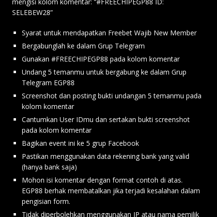
mengisi kolom komentar: “#FREECHIPEGP88 ID:
SELEBEW28”
Syarat untuk mendapatkan Freebet Wajib New Member
Bergabunglah ke dalam Grup Telegram
Gunakan #FREECHIPEGP88 pada kolom komentar
Undang 5 temanmu untuk bergabung ke dalam Grup
Telegram EGP88
Screenshot dan posting bukti undangan 5 temanmu pada
kolom komentar
Cantumkan User IDmu dan sertakan bukti screenshot
pada kolom komentar
Bagikan event ini ke 5 grup Facebook
Pastikan menggunakan data rekening bank yang valid
(hanya bank saja)
Mohon isi komentar dengan format contoh di atas.
EGP88 berhak membatalkan jika terjadi kesalahan dalam
pengisian form.
Tidak diperbolehkan menggunakan IP atau nama pemilik