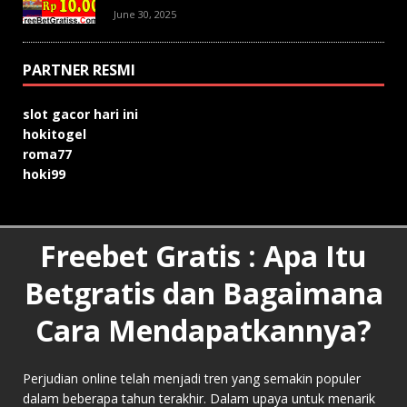
June 30, 2025
PARTNER RESMI
slot gacor hari ini
hokitogel
roma77
hoki99
Freebet Gratis : Apa Itu
Betgratis dan Bagaimana
Cara Mendapatkannya?
Perjudian online telah menjadi tren yang semakin populer
dalam beberapa tahun terakhir. Dalam upaya untuk menarik