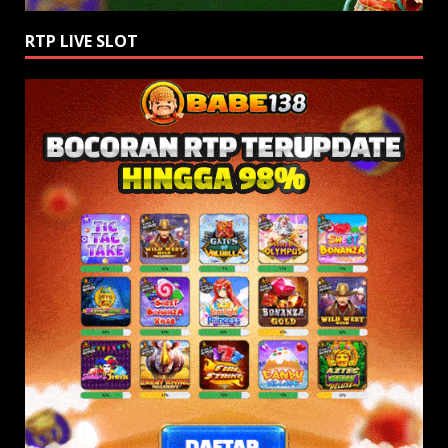
RTP LIVE SLOT