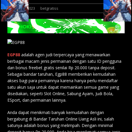
March 26, 2023
betgratiss
EGP88
adalah agen judi terpercaya yang menawarkan
berbagai macam jenis permainan dengan satu ID pengguna
dan bonus freebet gratis senilai Rp 20.000 tanpa deposit.
Sebagai bandar taruhan, Egp88 memberikan kemudahan
akses bagi para pemainnya karena hanya perlu mendaftar
satu akun saja untuk dapat memainkan semua game yang
disediakan, seperti Slot Online, Sabung Ayam, Judi Bola,
ESport, dan permainan lainnya.
Anda dapat menikmati banyak kemudahan dengan
bergabung di Bandar Taruhan Online Uang Asli ini, salah
satunya adalah bonus yang melimpah. Dengan minimal
deposit hanya Rp 20.000, Anda bisa menikmati semua jenis