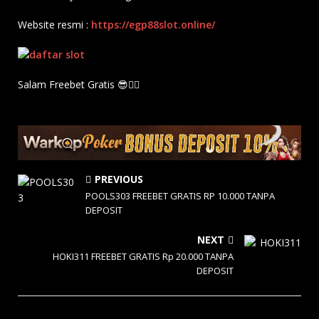
Website resmi :
https://egp88slot.online/
Salam Freebet Gratis 😎👍🏾
PREVIOUS
POOLS303 FREEBET GRATIS RP 10.000 TANPA
DEPOSIT
NEXT
HOKI311 FREEBET GRATIS Rp 20.000 TANPA
DEPOSIT