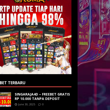
EBET TERBARU
SINGARAJA4D – FREEBET GRATIS
RP 10.000 TANPA DEPOSIT
June 30, 2025
0