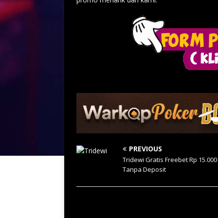
PREVIOUS
Tridewi Gratis Freebet Rp 15.000
Tanpa Deposit