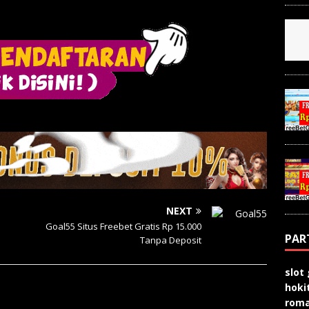
NEXT
Goal55 Situs Freebet Gratis Rp 15.000
PAR
Tanpa Deposit
slot 
hoki
rom