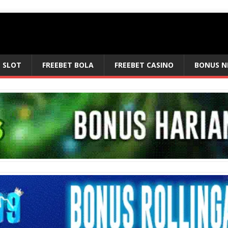
T SLOT
FREEBET BOLA
FREEBET CASINO
BONUS N