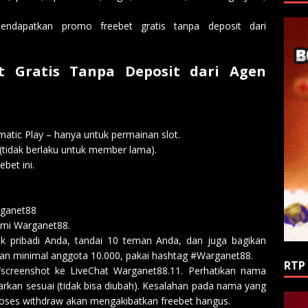
mendapatkan promo freebet gratis tanpa deposit dari
t Gratis Tanpa Deposit dari Agen
gmatic Play – hanya untuk permainan slot.
tidak berlaku untuk member lama).
bet ini.
rganet88
ami Warganet88.
ok pribadi Anda, tandai 10 teman Anda, dan juga bagikan
gan minimal anggota 10.000, pakai hashtag #Warganet88.
RTP 
r/screenshot ke LiveChat Warganet88.11. Perhatikan nama
rkan sesuai (tidak bisa diubah). Kesalahan pada nama yang
roses withdraw akan mengakibatkan freebet hangus.