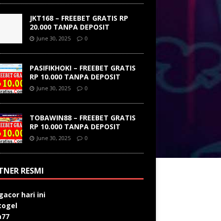
JKT168 – FREEBET GRATIS RP
20.000 TANPA DEPOSIT
June 30, 2025
0
PASIFIKHOKI – FREEBET GRATIS
RP 10.000 TANPA DEPOSIT
June 30, 2025
0
TOBAWIN88 – FREEBET GRATIS
RP 10.000 TANPA DEPOSIT
June 30, 2025
0
TNER RESMI
gacor hari ini
togel
a77