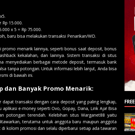
x5.
 Rp 15.000.
5.000 x 5 = Rp 75.000.
bih, baru bisa melakukan transaksi Penarikan/WD.
promo menarik lainnya, seperti bonus saat deposit, bonus
shback kekalahan, dan lainnya. Sistem transaksi di situs
a menyediakan berbagai metode deposit, termasuk bank
ulsa tanpa potongan. Untuk informasi lebih lanjut, Anda bisa
smi di bawah ini.
ap dan Banyak Promo Menarik:
FRE
dapat transaksi dengan cara deposit yang paling lengkap,
u aplikasi e-money seperti Ovo, Gopay, Dana, Link Aja! Bisa
n potongan terendah. Kelebihan situs Warganet88 yaitu
ditawarkan, terutama untuk anggota baru maupun anggota
at di kolom promosi dan selalu diperbarui setiap ada tawaran