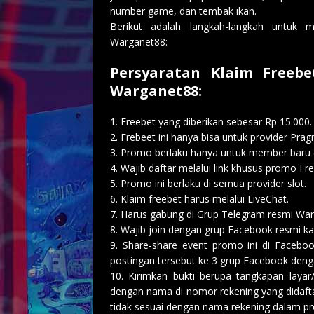
number game, dan tembak ikan.
Berikut adalah langkah-langkah untuk 
Warganet88:
Persyaratan Klaim Freebe
Warganet88:
1. Freebet yang diberikan sebesar Rp 15.000.
2. Frebeet ini hanya bisa untuk provider Pra
3. Promo berlaku hanya untuk member baru (
4. Wajib daftar melalui link khusus promo Free
5. Promo ini berlaku di semua provider slot.
6. Klaim freebet harus melalui LiveChat.
7. Harus gabung di Grup Telegram resmi Wa
8. Wajib join dengan grup Facebook resmi k
9. Share-share event promo ini di Facebo
postingan tersebut ke 3 grup Facebook den
10. Kirimkan bukti berupa tangkapan laya
dengan nama di nomor rekening yang didafta
tidak sesuai dengan nama rekening dalam p