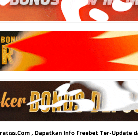
apatkan Info Freebet Ter-Update dan Terpercaya S