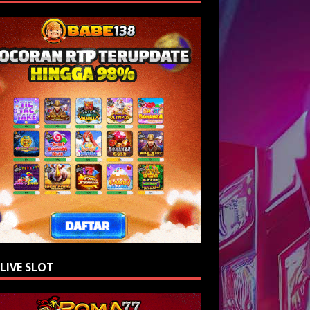
LIVE SLOT