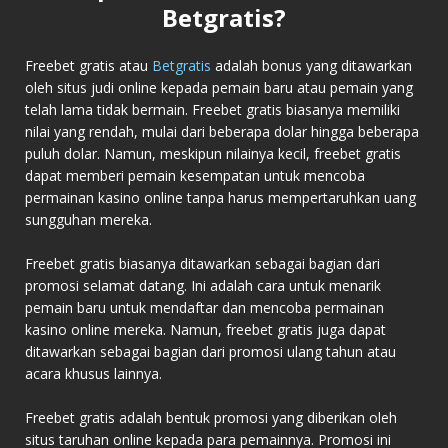
Betgratis?
Freebet gratis atau
Betgratis
adalah bonus yang ditawarkan
oleh situs judi online kepada pemain baru atau pemain yang
telah lama tidak bermain. Freebet gratis biasanya memiliki
nilai yang rendah, mulai dari beberapa dolar hingga beberapa
puluh dolar. Namun, meskipun nilainya kecil, freebet gratis
dapat memberi pemain kesempatan untuk mencoba
permainan kasino online tanpa harus mempertaruhkan uang
sungguhan mereka.
Freebet gratis biasanya ditawarkan sebagai bagian dari
promosi selamat datang. Ini adalah cara untuk menarik
pemain baru untuk mendaftar dan mencoba permainan
kasino online mereka. Namun, freebet gratis juga dapat
ditawarkan sebagai bagian dari promosi ulang tahun atau
acara khusus lainnya.
Freebet gratis adalah bentuk promosi yang diberikan oleh
situs taruhan online kepada para pemainnya. Promosi ini