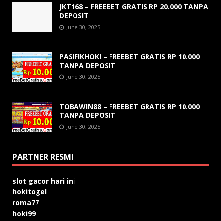
JKT168 – FREEBET GRATIS RP 20.000 TANPA
DEPOSIT
June 30, 2025
PASIFIKHOKI – FREEBET GRATIS RP 10.000
TANPA DEPOSIT
June 30, 2025
TOBAWIN88 – FREEBET GRATIS RP 10.000
TANPA DEPOSIT
June 30, 2025
PARTNER RESMI
slot gacor hari ini
hokitogel
roma77
hoki99