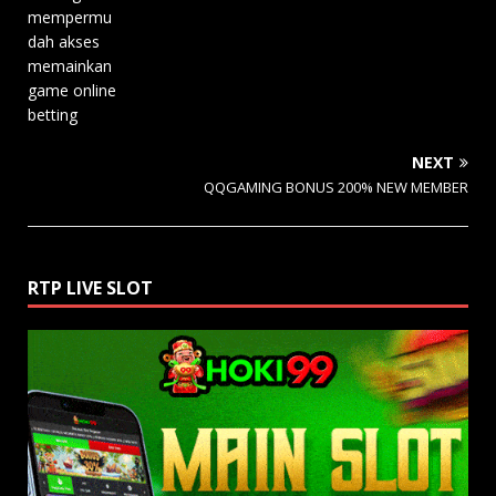
NEXT
QQGAMING BONUS 200% NEW MEMBER
RTP LIVE SLOT