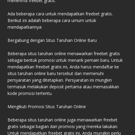
menerima freebet gratis.
Ada beberapa cara untuk mendapatkan freebet gratis.
Berikut ini adalah beberapa cara umum untuk
mendapatkannya:
Bergabung dengan Situs Taruhan Online Baru
Beberapa situs taruhan online menawarkan freebet gratis
sebagai bentuk promosi untuk menarik pemain baru. Untuk
mendapatkan freebet gratis ini, Anda harus mendaftar ke
situs taruhan online baru tersebut dan memenuhi
persyaratan yang ditetapkan. Persyaratan ini mungkin
termasuk melakukan deposit pertama atau memasukkan
kode promosi tertentu.
Mengikuti Promosi Situs Taruhan Online
Beberapa situs taruhan online juga menawarkan freebet
gratis sebagai bagian dari promosi yang mereka lakukan.
Untuk mendapatkan freebet gratis ini, Anda mungkin perlu