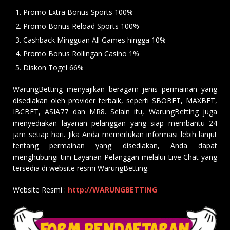
Promo Extra Bonus Sports 100%
Promo Bonus Reload Sports 100%
Cashback Mingguan All Games hingga 10%
Promo Bonus Rollingan Casino 1%
Diskon Togel 66%
WarungBetting menyajikan beragam jenis permainan yang
disediakan oleh provider terbaik, seperti SBOBET, MAXBET,
IBCBET, ASIA77 dan MR8. Selain itu, WarungBetting juga
menyediakan layanan pelanggan yang siap membantu 24
jam setiap hari. Jika Anda memerlukan informasi lebih lanjut
tentang permainan yang disediakan, Anda dapat
menghubungi tim Layanan Pelanggan melalui Live Chat yang
tersedia di website resmi WarungBetting.
Website Resmi :
http://WARUNGBETTING