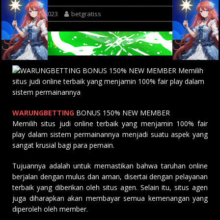
May 14, 2023
betgratiss
WARUNGBETTING
BONUS 150% NEW MEMBER
Memilih situs judi online terbaik yang menjamin 100% fair
play dalam sistem permainannya menjadi suatu aspek yang
sangat krusial bagi para pemain.
Tujuannya adalah untuk memastikan bahwa taruhan online
berjalan dengan mulus dan aman, disertai dengan pelayanan
terbaik yang diberikan oleh situs agen. Selain itu, situs agen
juga diharapkan akan membayar semua kemenangan yang
diperoleh oleh member.