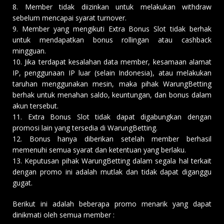
8. Member tidak diizinkan untuk melakukan withdraw
sebelum mencapai syarat turnover.
9. Member yang mengikuti Extra Bonus Slot tidak berhak
untuk mendapatkan bonus rollingan atau cashback
mingguan.
10. Jika terdapat kesalahan data member, kesamaan alamat
IP, penggunaan IP luar (selain Indonesia), atau melakukan
taruhan menggunakan mesin, maka pihak WarungBetting
berhak untuk menahan saldo, keuntungan, dan bonus dalam
akun tersebut.
11. Extra Bonus Slot tidak dapat digabungkan dengan
promosi lain yang tersedia di WarungBetting.
12. Bonus hanya diberikan setelah member berhasil
memenuhi semua syarat dan ketentuan yang berlaku.
13. Keputusan pihak WarungBetting dalam segala hal terkait
dengan promo ini adalah mutlak dan tidak dapat diganggu
gugat.
Berikut ini adalah beberapa promo menarik yang dapat
dinikmati oleh semua member :