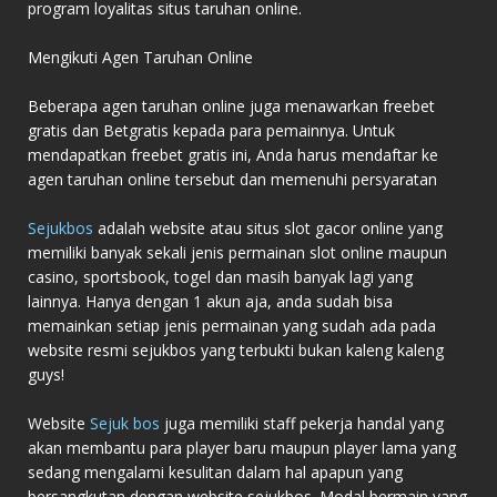
program loyalitas situs taruhan online.
Mengikuti Agen Taruhan Online
Beberapa agen taruhan online juga menawarkan freebet
gratis dan Betgratis kepada para pemainnya. Untuk
mendapatkan freebet gratis ini, Anda harus mendaftar ke
agen taruhan online tersebut dan memenuhi persyaratan
Sejukbos
adalah website atau situs slot gacor online yang
memiliki banyak sekali jenis permainan slot online maupun
casino, sportsbook, togel dan masih banyak lagi yang
lainnya. Hanya dengan 1 akun aja, anda sudah bisa
memainkan setiap jenis permainan yang sudah ada pada
website resmi sejukbos yang terbukti bukan kaleng kaleng
guys!
Website
Sejuk bos
juga memiliki staff pekerja handal yang
akan membantu para player baru maupun player lama yang
sedang mengalami kesulitan dalam hal apapun yang
bersangkutan dengan website sejukbos. Modal bermain yang