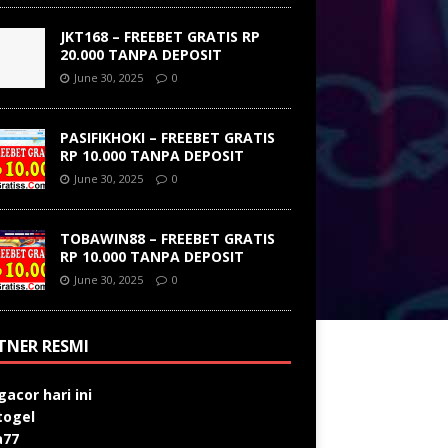
JKT168 – FREEBET GRATIS RP
20.000 TANPA DEPOSIT
June 30, 2025
0
PASIFIKHOKI – FREEBET GRATIS
RP 10.000 TANPA DEPOSIT
June 30, 2025
0
TOBAWIN88 – FREEBET GRATIS
RP 10.000 TANPA DEPOSIT
June 30, 2025
0
TNER RESMI
gacor hari ini
togel
a77