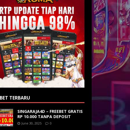
EBET TERBARU
SINGARAJA4D – FREEBET GRATIS
RP 10.000 TANPA DEPOSIT
June 30, 2025
0