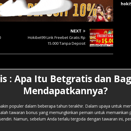
hoki
NEXT
0
Hokibet99 Link Freebet Gratis Rp
15.000 Tanpa Deposit
is : Apa Itu Betgratis dan B
Mendapatkannya?
makin populer dalam beberapa tahun terakhir. Dalam upaya untuk mena
alah tawaran bonus yang memungkinkan pemain untuk memainkan p
ndiri. Namun, sebelum Anda terlalu tergoda dengan tawaran ini, pen