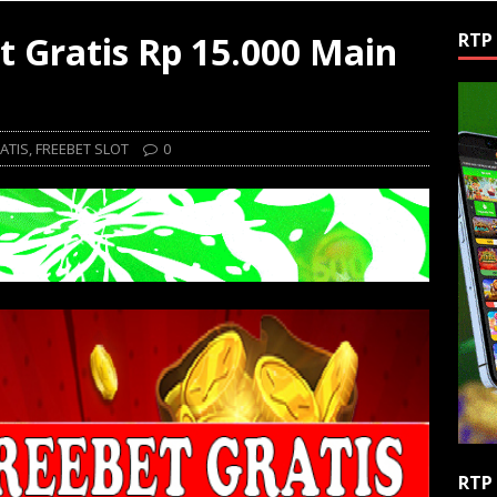
t Gratis Rp 15.000 Main
RTP 
ATIS
,
FREEBET SLOT
0
RTP 